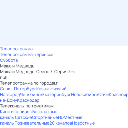
Телепрограмма
Телепрограмма в Брянске
Суббота
Маша и Медведь
Маша и Медведь. Сезон 7. Серия 3-я
null
Телепрограмма по городам:
Санкт-Петербург
Казань
Нижний
Новгород
Челябинск
Екатеринбург
Новосибирск
Сочи
Красноя
на-Дону
Краснодар
Телеканалы по тематикам:
Кино и сериалы
Бесплатные
каналы
Детские
Спортивные
HD
Местные
каналы
Познавательные
20 каналов
Новостные