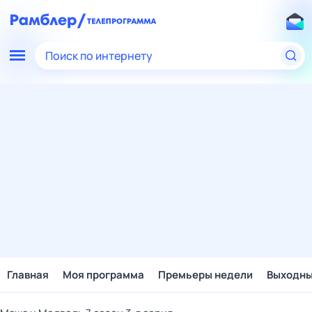
Поиск по интернету
Главная
Моя программа
Премьеры недели
Выходн