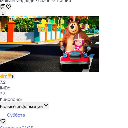
Маша и Медведь 7 сезон 3-я серия
0
11
5
7.2
IMDb
7.3
Кинопоиск
Больше информации
Суббота
Сегодня в 04:25