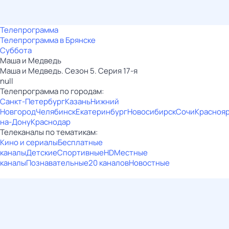
Телепрограмма
Телепрограмма в Брянске
Суббота
Маша и Медведь
Маша и Медведь. Сезон 5. Серия 17-я
null
Телепрограмма по городам:
Санкт-Петербург
Казань
Нижний
Новгород
Челябинск
Екатеринбург
Новосибирск
Сочи
Красноя
на-Дону
Краснодар
Телеканалы по тематикам:
Кино и сериалы
Бесплатные
каналы
Детские
Спортивные
HD
Местные
каналы
Познавательные
20 каналов
Новостные