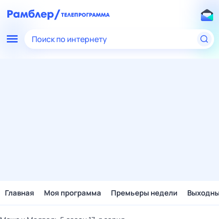
Поиск по интернету
Главная
Моя программа
Премьеры недели
Выходн