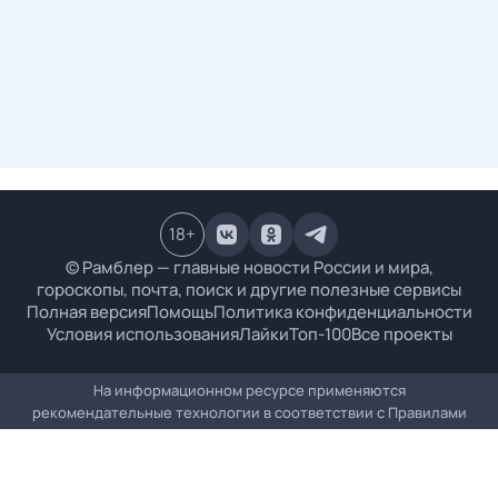
18
+
© Рамблер — главные новости России и мира,
гороскопы, почта, поиск и другие полезные сервисы
Полная версия
Помощь
Политика конфиденциальности
Условия использования
Лайки
Топ-100
Все проекты
На информационном ресурсе применяются
рекомендательные технологии в соответствии с
Правилами