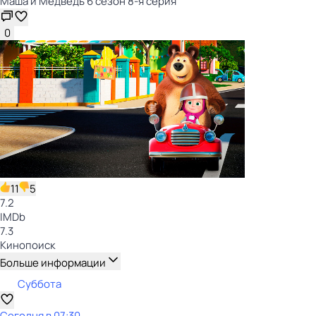
Маша и Медведь 6 сезон 8-я серия
0
11
5
7.2
IMDb
7.3
Кинопоиск
Больше информации
Суббота
Сегодня в 07:30