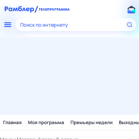
Поиск по интернету
Главная
Моя программа
Премьеры недели
Выходн