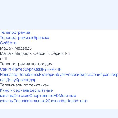
Телепрограмма
Телепрограмма в Брянске
Суббота
Маша и Медведь
Маша и Медведь. Сезон 6. Серия 8-я
null
Телепрограмма по городам:
Санкт-Петербург
Казань
Нижний
Новгород
Челябинск
Екатеринбург
Новосибирск
Сочи
Красноя
на-Дону
Краснодар
Телеканалы по тематикам:
Кино и сериалы
Бесплатные
каналы
Детские
Спортивные
HD
Местные
каналы
Познавательные
20 каналов
Новостные