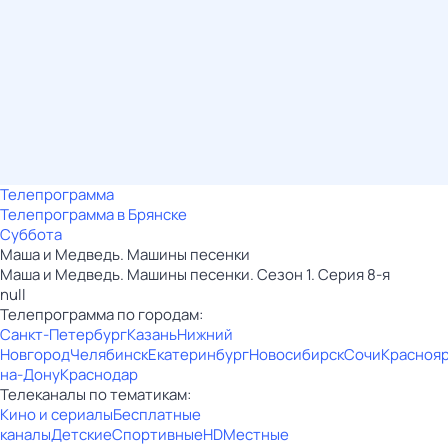
Телепрограмма
Телепрограмма в Брянске
Суббота
Маша и Медведь. Машины песенки
Маша и Медведь. Машины песенки. Сезон 1. Серия 8-я
null
Телепрограмма по городам:
Санкт-Петербург
Казань
Нижний
Новгород
Челябинск
Екатеринбург
Новосибирск
Сочи
Красноя
на-Дону
Краснодар
Телеканалы по тематикам:
Кино и сериалы
Бесплатные
каналы
Детские
Спортивные
HD
Местные