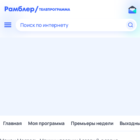
Поиск по интернету
Главная
Моя программа
Премьеры недели
Выходн