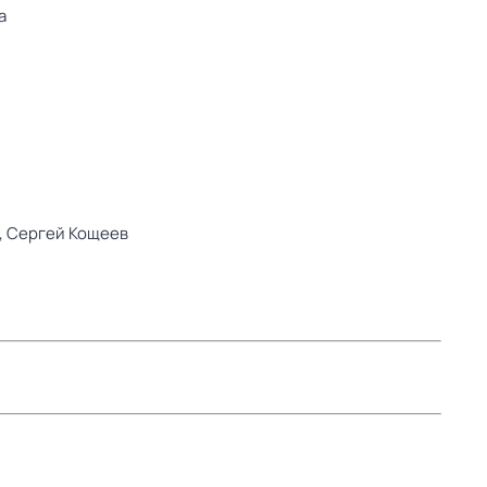
а
,
Сергей Кощеев