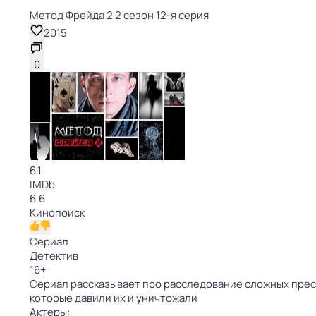
Метод Фрейда 2 2 сезон 12-я серия
2015
0
6.1
IMDb
6.6
Кинопоиск
Сериал
Детектив
16
+
Сериал рассказывает про расследование сложных прес
которые давили их и уничтожали
Актеры: