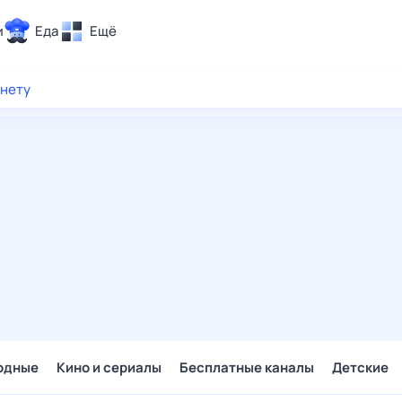
и
Еда
Ещё
Почта
рнету
ия и отдых
Поиск
Погода
ТВ-программа
и и тренды
 ситуации
 вместе
Помощь
одные
Кино и сериалы
Бесплатные каналы
Детские