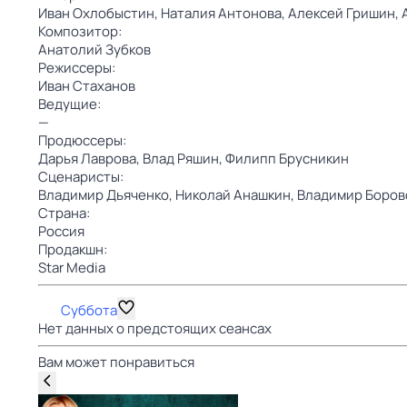
Иван Охлобыстин,
Наталия Антонова,
Алексей Гришин,
Композитор:
Анатолий Зубков
Режиссеры:
Иван Стаханов
Ведущие:
—
Продюссеры:
Дарья Лаврова,
Влад Ряшин,
Филипп Брусникин
Сценаристы:
Владимир Дьяченко,
Николай Анашкин,
Владимир Боров
Страна:
Россия
Продакшн:
Star Media
Суббота
Нет данных о предстоящих сеансах
Вам может понравиться