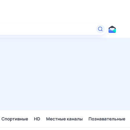
Спортивные
HD
Местные каналы
Познавательные