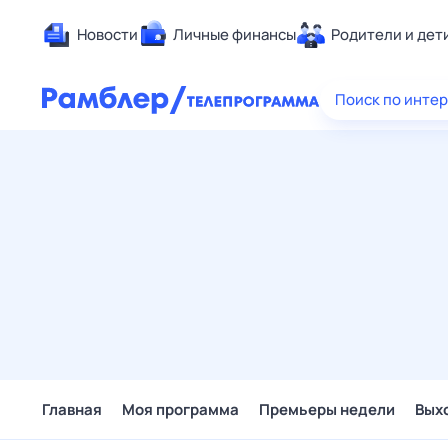
Новости
Личные финансы
Родители и дет
Здоровье
Поиск по инте
Развлечен
Дом и уют
Спорт
Карьера
Авто
Технологи
Жизненные
Сберегаем
Гороскопы
Главная
Моя программа
Премьеры недели
Вых