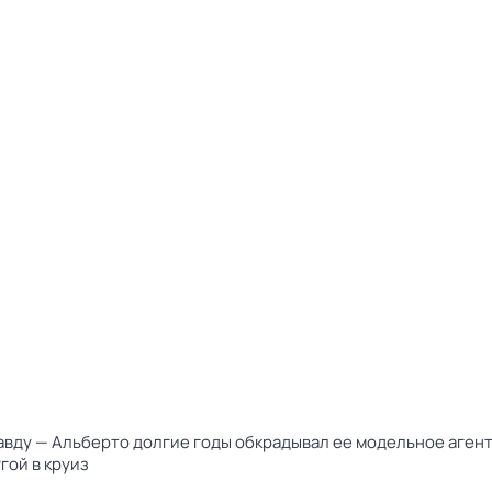
ду — Альберто долгие годы обкрадывал ее модельное агентст
гой в круиз