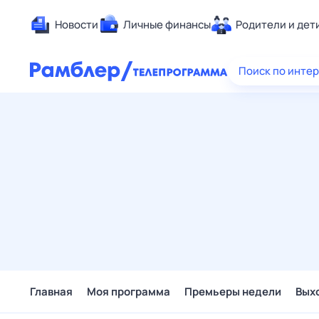
Новости
Личные финансы
Родители и дет
Здоровье
Поиск по инте
Развлечен
Дом и уют
Спорт
Карьера
Авто
Технологи
Жизненные
Сберегаем
Гороскопы
Главная
Моя программа
Премьеры недели
Вых