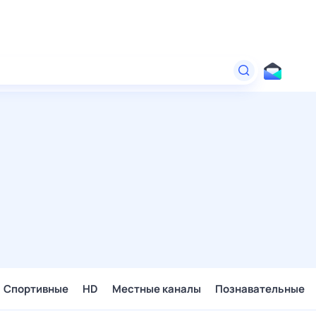
Спортивные
HD
Местные каналы
Познавательные