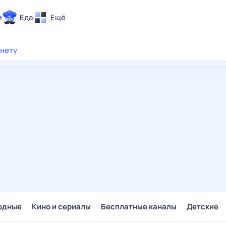
и
Еда
Ещё
Почта
рнету
ия и отдых
Поиск
Погода
ТВ-программа
и и тренды
 ситуации
 вместе
Помощь
одные
Кино и сериалы
Бесплатные каналы
Детские