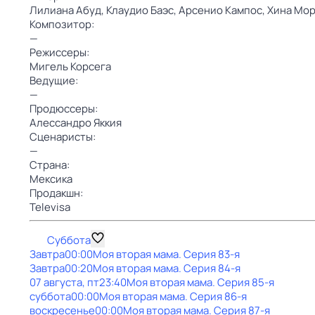
Лилиана Абуд,
Клаудио Баэс,
Арсенио Кампос,
Хина Мор
Композитор:
—
Режиссеры:
Мигель Корсега
Ведущие:
—
Продюссеры:
Алессандро Яккия
Сценаристы:
—
Страна:
Мексика
Продакшн:
Televisa
Суббота
Завтра
00:00
Моя вторая мама
. Серия 83-я
Завтра
00:20
Моя вторая мама
. Серия 84-я
07 августа, пт
23:40
Моя вторая мама
. Серия 85-я
суббота
00:00
Моя вторая мама
. Серия 86-я
воскресенье
00:00
Моя вторая мама
. Серия 87-я