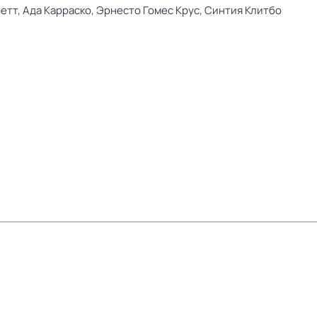
етт,
Ада Карраско,
Эрнесто Гомес Крус,
Синтия Клитбо