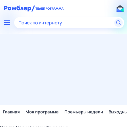
Поиск по интернету
Главная
Моя программа
Премьеры недели
Выходн