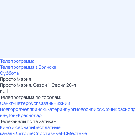
Телепрограмма
Телепрограмма в Брянске
Суббота
Просто Мария
Просто Мария. Сезон 1. Серия 26-я
null
Телепрограмма по городам:
Санкт-Петербург
Казань
Нижний
Новгород
Челябинск
Екатеринбург
Новосибирск
Сочи
Красноя
на-Дону
Краснодар
Телеканалы по тематикам:
Кино и сериалы
Бесплатные
каналы
Детские
Спортивные
HD
Местные