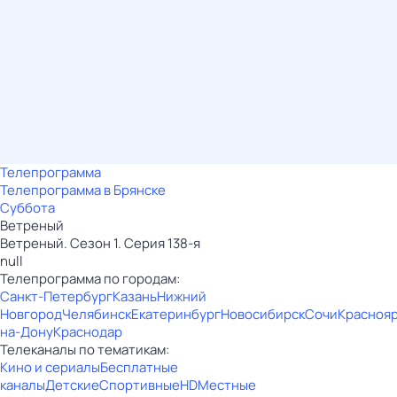
Телепрограмма
Телепрограмма в Брянске
Суббота
Ветреный
Ветреный. Сезон 1. Серия 138-я
null
Телепрограмма по городам:
Санкт-Петербург
Казань
Нижний
Новгород
Челябинск
Екатеринбург
Новосибирск
Сочи
Красноя
на-Дону
Краснодар
Телеканалы по тематикам:
Кино и сериалы
Бесплатные
каналы
Детские
Спортивные
HD
Местные