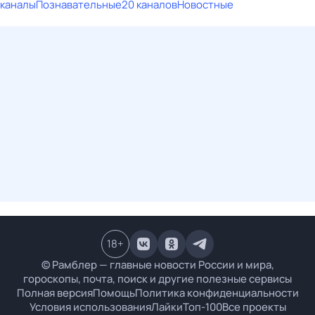
каналы
Познавательные
20 каналов
Новостные
18
+
© Рамблер — главные новости России и мира,
гороскопы, почта, поиск и другие полезные сервисы
Полная версия
Помощь
Политика конфиденциальности
Условия использования
Лайки
Топ-100
Все проекты