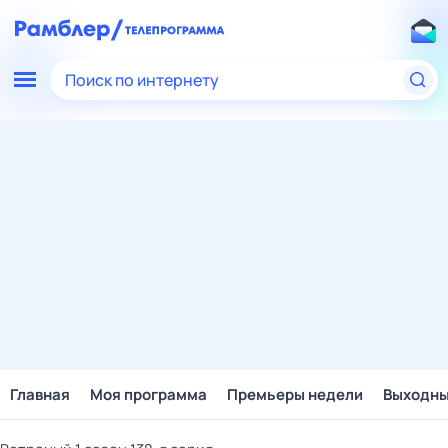
Поиск по интернету
Главная
Моя программа
Премьеры недели
Выходн