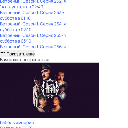
Ветреный
. Сезон 1
. Серия 252-я
14 августа, пт в 02:40
Ветреный
. Сезон 1
. Серия 253-я
суббота
в
01:10
Ветреный
. Сезон 1
. Серия 254-я
суббота
в
02:10
Ветреный
. Сезон 1
. Серия 255-я
суббота
в
03:10
Ветреный
. Сезон 1
. Серия 256-я
Показать ещё
Вам может понравиться
Гибель империи