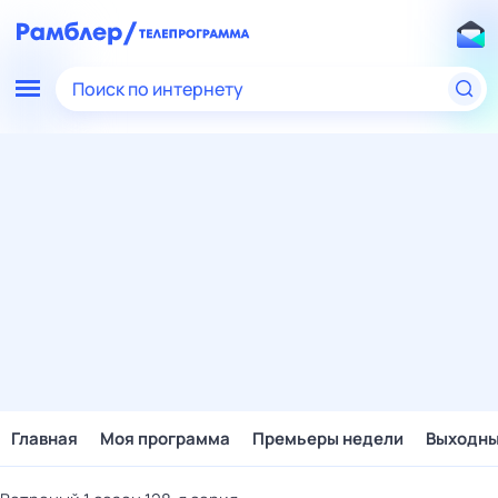
Поиск по интернету
Главная
Моя программа
Премьеры недели
Выходн