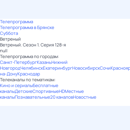
Телепрограмма
Телепрограмма в Брянске
Суббота
Ветреный
Ветреный. Сезон 1. Серия 128-я
null
Телепрограмма по городам:
Санкт-Петербург
Казань
Нижний
Новгород
Челябинск
Екатеринбург
Новосибирск
Сочи
Красноя
на-Дону
Краснодар
Телеканалы по тематикам:
Кино и сериалы
Бесплатные
каналы
Детские
Спортивные
HD
Местные
каналы
Познавательные
20 каналов
Новостные