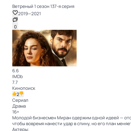
Ветреный 1 сезон 137-я серия
2019
—
2021
0
6.6
IMDb
7.7
Кинопоиск
2
Сериал
Драма
16
+
Молодой бизнесмен Миран одержим одной идеей — ото
чтобы вовремя нанести удар в спину, но его план меня
Актеры: