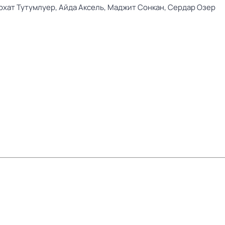
рхат Тутумлуер,
Айда Аксель,
Маджит Сонкан,
Сердар Озер