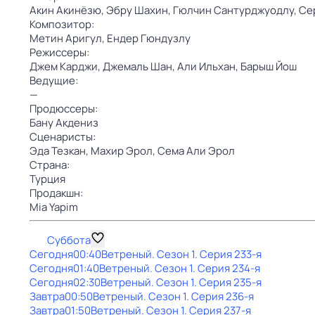
Акин Акинёзю,
Эбру Шахин,
Гюлчин Сантурджуодлу,
Се
Композитор:
Метин Аригул,
Ендер Гюндузлу
Режиссеры:
Джем Карджи,
Джемаль Шан,
Али Ильхан,
Барыш Йош
Ведущие:
—
Продюссеры:
Бану Акдениз
Сценаристы:
Эда Тезкан,
Махир Эрол,
Сема Али Эрол
Страна:
Турция
Продакшн:
Mia Yapim
Суббота
Сегодня
00:40
Ветреный
. Сезон 1
. Серия 233-я
Сегодня
01:40
Ветреный
. Сезон 1
. Серия 234-я
Сегодня
02:30
Ветреный
. Сезон 1
. Серия 235-я
Завтра
00:50
Ветреный
. Сезон 1
. Серия 236-я
Завтра
01:50
Ветреный
. Сезон 1
. Серия 237-я