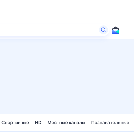
Спортивные
HD
Местные каналы
Познавательные