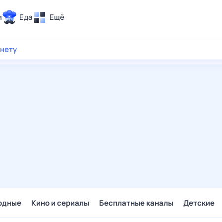
и
Еда
Ещё
Почта
рнету
ия и отдых
Поиск
Погода
ТВ-программа
и и тренды
 ситуации
 вместе
Помощь
одные
Кино и сериалы
Бесплатные каналы
Детские