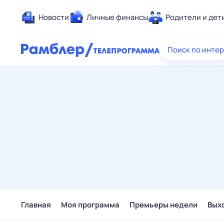
Новости
Личные финансы
Родители и дет
Здоровье
Поиск по инте
Развлечен
Дом и уют
Спорт
Карьера
Авто
Технологи
Жизненные
Сберегаем
Гороскопы
Главная
Моя программа
Премьеры недели
Вых