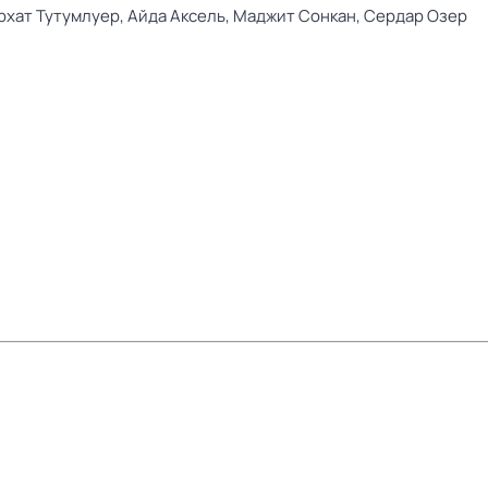
рхат Тутумлуер,
Айда Аксель,
Маджит Сонкан,
Сердар Озер