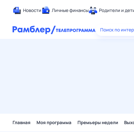
Новости
Личные финансы
Родители и дет
Здоровье
Поиск по инте
Развлечен
Дом и уют
Спорт
Карьера
Авто
Технологи
Жизненные
Сберегаем
Гороскопы
Главная
Моя программа
Премьеры недели
Вых