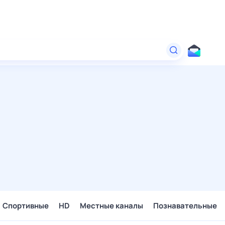
Спортивные
HD
Местные каналы
Познавательные