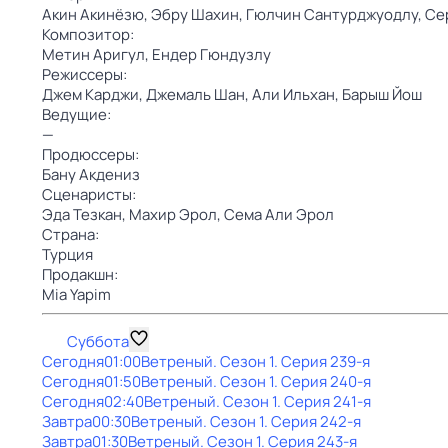
Акин Акинёзю,
Эбру Шахин,
Гюлчин Сантурджуодлу,
Се
Композитор:
Метин Аригул,
Ендер Гюндузлу
Режиссеры:
Джем Карджи,
Джемаль Шан,
Али Ильхан,
Барыш Йош
Ведущие:
—
Продюссеры:
Бану Акдениз
Сценаристы:
Эда Тезкан,
Махир Эрол,
Сема Али Эрол
Страна:
Турция
Продакшн:
Mia Yapim
Суббота
Сегодня
01:00
Ветреный
. Сезон 1
. Серия 239-я
Сегодня
01:50
Ветреный
. Сезон 1
. Серия 240-я
Сегодня
02:40
Ветреный
. Сезон 1
. Серия 241-я
Завтра
00:30
Ветреный
. Сезон 1
. Серия 242-я
Завтра
01:30
Ветреный
. Сезон 1
. Серия 243-я