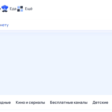
и
Еда
Ещё
Почта
рнету
ия и отдых
Поиск
Погода
ТВ-программа
и и тренды
 ситуации
 вместе
Помощь
одные
Кино и сериалы
Бесплатные каналы
Детские