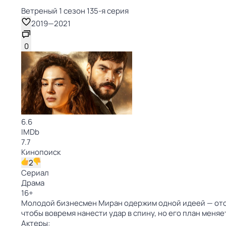
Ветреный 1 сезон 135-я серия
2019
—
2021
0
6.6
IMDb
7.7
Кинопоиск
2
Сериал
Драма
16
+
Молодой бизнесмен Миран одержим одной идеей — ото
чтобы вовремя нанести удар в спину, но его план меня
Актеры: