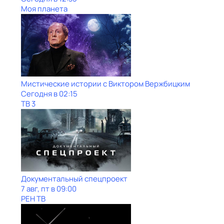
Моя планета
Мистические истории с Виктором Вержбицким
Сегодня в 02:15
ТВ 3
Документальный спецпроект
7 авг, пт в 09:00
РЕН ТВ