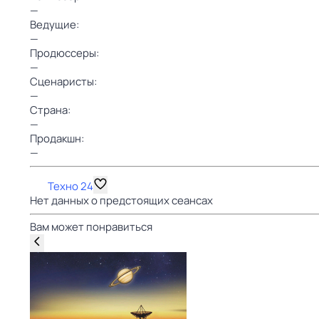
—
Ведущие:
—
Продюссеры:
—
Сценаристы:
—
Страна:
—
Продакшн:
—
Техно 24
Нет данных о предстоящих сеансах
Вам может понравиться