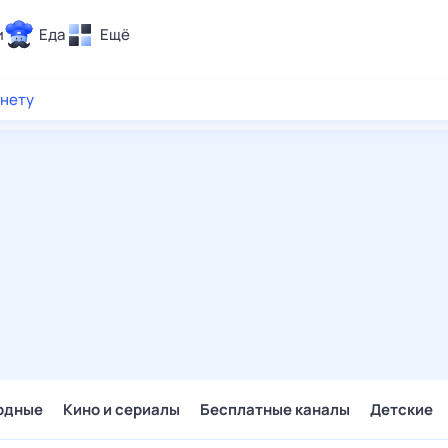
и
Еда
Ещё
Почта
рнету
ия и отдых
Поиск
Погода
ТВ-программа
и и тренды
 ситуации
 вместе
Помощь
одные
Кино и сериалы
Бесплатные каналы
Детские