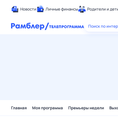
Новости
Личные финансы
Родители и дет
Здоровье
Поиск по инте
Развлечен
Дом и уют
Спорт
Карьера
Авто
Технологи
Жизненные
Сберегаем
Гороскопы
Главная
Моя программа
Премьеры недели
Вых