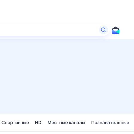
Спортивные
HD
Местные каналы
Познавательные