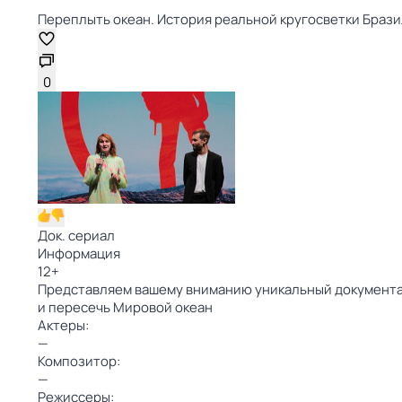
Переплыть океан. История реальной кругосветки Бразиль
0
Док. сериал
Информация
12
+
Представляем вашему вниманию уникальный документал
и пересечь Мировой океан
Актеры:
—
Композитор:
—
Режиссеры: