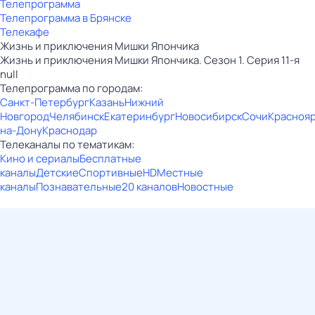
Телепрограмма
Телепрограмма в Брянске
Телекафе
Жизнь и приключения Мишки Япончика
Жизнь и приключения Мишки Япончика. Сезон 1. Серия 11-я
null
Телепрограмма по городам:
Санкт-Петербург
Казань
Нижний
Новгород
Челябинск
Екатеринбург
Новосибирск
Сочи
Красноя
на-Дону
Краснодар
Телеканалы по тематикам:
Кино и сериалы
Бесплатные
каналы
Детские
Спортивные
HD
Местные
каналы
Познавательные
20 каналов
Новостные