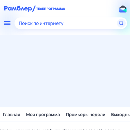
Поиск по интернету
Главная
Моя программа
Премьеры недели
Выходн