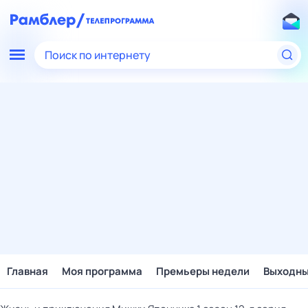
Поиск по интернету
Главная
Моя программа
Премьеры недели
Выходн