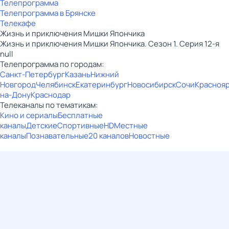
Телепрограмма
Телепрограмма в Брянске
Телекафе
Жизнь и приключения Мишки Япончика
Жизнь и приключения Мишки Япончика. Сезон 1. Серия 12-я
null
Телепрограмма по городам:
Санкт-Петербург
Казань
Нижний
Новгород
Челябинск
Екатеринбург
Новосибирск
Сочи
Красноя
на-Дону
Краснодар
Телеканалы по тематикам:
Кино и сериалы
Бесплатные
каналы
Детские
Спортивные
HD
Местные
каналы
Познавательные
20 каналов
Новостные