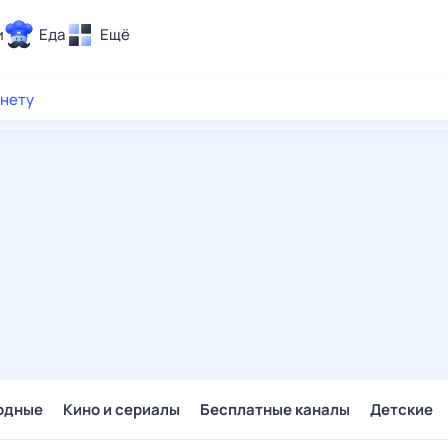
и
Еда
Ещё
Почта
рнету
ия и отдых
Поиск
Погода
ТВ-программа
и и тренды
 ситуации
 вместе
Помощь
одные
Кино и сериалы
Бесплатные каналы
Детские