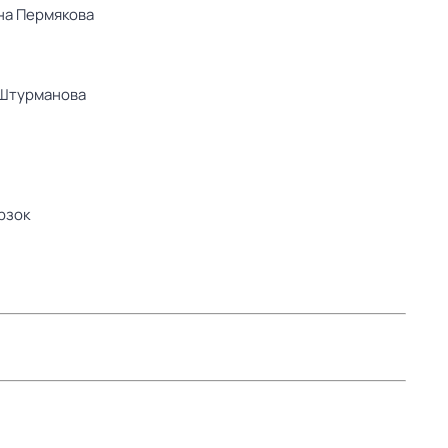
на Пермякова
Штурманова
рзок