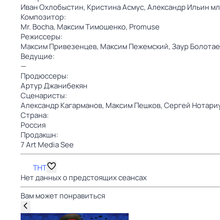
Иван Охлобыстин,
Кристина Асмус,
Александр Ильин мл
Композитор:
Mr. Bocha,
Максим Тимошенко,
Promuse
Режиссеры:
Максим Привезенцев,
Максим Пежемский,
Заур Болотае
Ведущие:
—
Продюссеры:
Артур Джанибекян
Сценаристы:
Александр Кагарманов,
Максим Пешков,
Сергей Нотари
Страна:
Россия
Продакшн:
7 Art Media See
ТНТ
Нет данных о предстоящих сеансах
Вам может понравиться