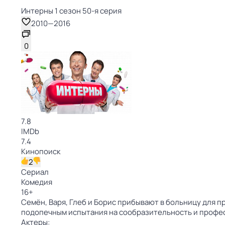
Интерны 1 сезон 50-я серия
2010
—
2016
0
7.8
IMDb
7.4
Кинопоиск
2
Сериал
Комедия
16
+
Семён, Варя, Глеб и Борис прибывают в больницу для 
подопечным испытания на сообразительность и профес
Актеры: