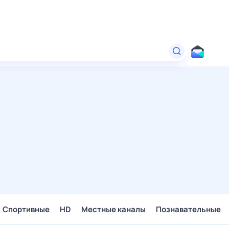
Спортивные
HD
Местные каналы
Познавательные