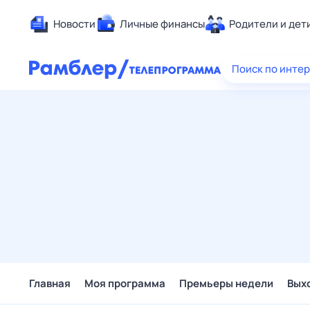
Новости
Личные финансы
Родители и дет
Здоровье
Поиск по инте
Развлечен
Дом и уют
Спорт
Карьера
Авто
Технологи
Жизненные
Сберегаем
Гороскопы
Главная
Моя программа
Премьеры недели
Вых