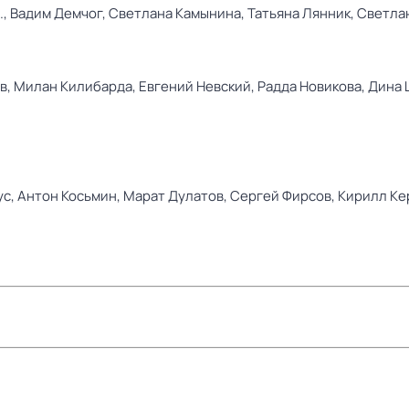
.,
Вадим Демчог,
Светлана Камынина,
Татьяна Лянник,
Светла
в,
Милан Килибарда,
Евгений Невский,
Радда Новикова,
Дина 
ус,
Антон Косьмин,
Марат Дулатов,
Сергей Фирсов,
Кирилл Ке