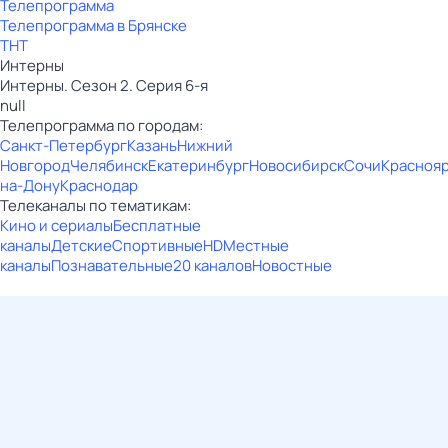
Телепрограмма
Телепрограмма в Брянске
ТНТ
Интерны
Интерны. Сезон 2. Серия 6-я
null
Телепрограмма по городам:
Санкт-Петербург
Казань
Нижний
Новгород
Челябинск
Екатеринбург
Новосибирск
Сочи
Красноя
на-Дону
Краснодар
Телеканалы по тематикам:
Кино и сериалы
Бесплатные
каналы
Детские
Спортивные
HD
Местные
каналы
Познавательные
20 каналов
Новостные