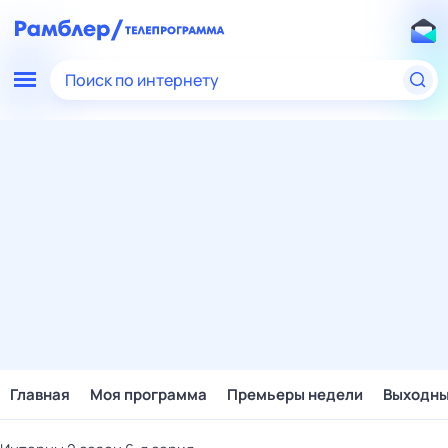
Поиск по интернету
Главная
Моя программа
Премьеры недели
Выходн