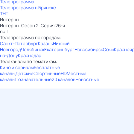
Телепрограмма
Телепрограмма в Брянске
ТНТ
Интерны
Интерны. Сезон 2. Серия 26-я
null
Телепрограмма по городам:
Санкт-Петербург
Казань
Нижний
Новгород
Челябинск
Екатеринбург
Новосибирск
Сочи
Красноя
на-Дону
Краснодар
Телеканалы по тематикам:
Кино и сериалы
Бесплатные
каналы
Детские
Спортивные
HD
Местные
каналы
Познавательные
20 каналов
Новостные