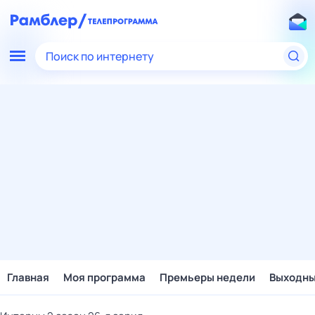
Поиск по интернету
Главная
Моя программа
Премьеры недели
Выходн