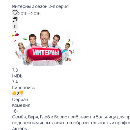
Интерны 2 сезон 2-я серия
2010
—
2016
0
7.8
IMDb
7.4
Кинопоиск
2
Сериал
Комедия
16
+
Семён, Варя, Глеб и Борис прибывают в больницу для 
подопечным испытания на сообразительность и профес
Актеры: