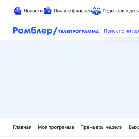
Новости
Личные финансы
Родители и дет
Здоровье
Поиск по инте
Развлечен
Дом и уют
Спорт
Карьера
Авто
Технологи
Жизненные
Сберегаем
Гороскопы
Главная
Моя программа
Премьеры недели
Вых