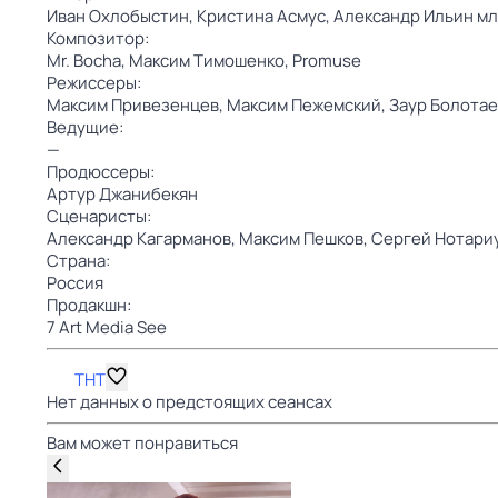
Иван Охлобыстин,
Кристина Асмус,
Александр Ильин мл
Композитор:
Mr. Bocha,
Максим Тимошенко,
Promuse
Режиссеры:
Максим Привезенцев,
Максим Пежемский,
Заур Болотае
Ведущие:
—
Продюссеры:
Артур Джанибекян
Сценаристы:
Александр Кагарманов,
Максим Пешков,
Сергей Нотари
Страна:
Россия
Продакшн:
7 Art Media See
ТНТ
Нет данных о предстоящих сеансах
Вам может понравиться