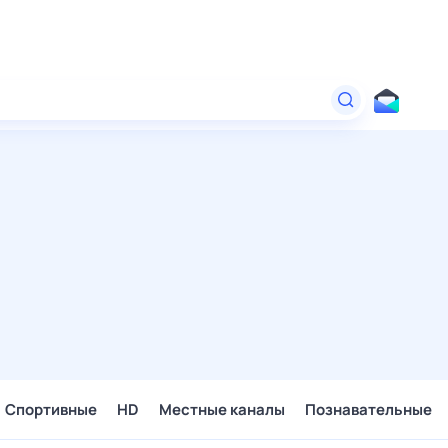
Спортивные
HD
Местные каналы
Познавательные