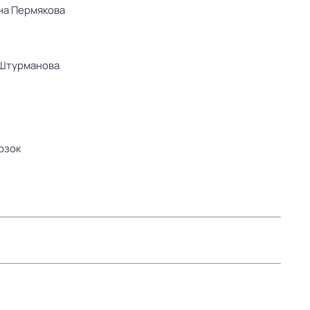
на Пермякова
Штурманова
рзок