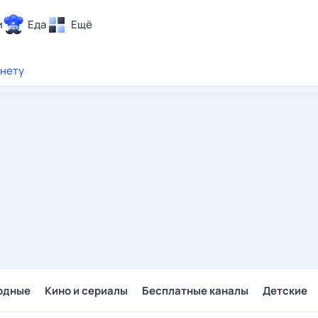
и
Еда
Ещё
Почта
рнету
ия и отдых
Поиск
Погода
ТВ-программа
и и тренды
 ситуации
 вместе
Помощь
одные
Кино и сериалы
Бесплатные каналы
Детские