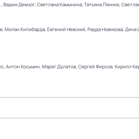
.,
Вадим Демчог,
Светлана Камынина,
Татьяна Лянник,
Светла
в,
Милан Килибарда,
Евгений Невский,
Радда Новикова,
Дина 
ус,
Антон Косьмин,
Марат Дулатов,
Сергей Фирсов,
Кирилл Ке