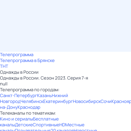
Телепрограмма
Телепрограмма в Брянске
ТНТ
Однажды в России
Однажды в России. Сезон 2023. Серия 7-я
null
Телепрограмма по городам:
Санкт-Петербург
Казань
Нижний
Новгород
Челябинск
Екатеринбург
Новосибирск
Сочи
Красноя
на-Дону
Краснодар
Телеканалы по тематикам:
Кино и сериалы
Бесплатные
каналы
Детские
Спортивные
HD
Местные
каналы
Познавательные
20 каналов
Новостные