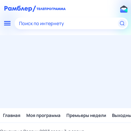
Поиск по интернету
Главная
Моя программа
Премьеры недели
Выходн