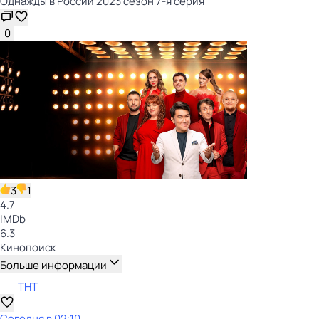
Однажды в России 2023 сезон 7-я серия
0
3
1
4.7
IMDb
6.3
Кинопоиск
Больше информации
ТНТ
Сегодня в 02:10