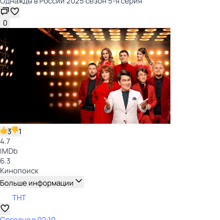
Однажды в России 2025 сезон 5-я серия
0
3
1
4.7
IMDb
6.3
Кинопоиск
Больше информации
ТНТ
Сегодня в 02:10