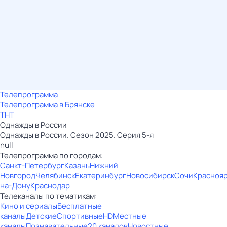
Телепрограмма
Телепрограмма в Брянске
ТНТ
Однажды в России
Однажды в России. Сезон 2025. Серия 5-я
null
Телепрограмма по городам:
Санкт-Петербург
Казань
Нижний
Новгород
Челябинск
Екатеринбург
Новосибирск
Сочи
Красноя
на-Дону
Краснодар
Телеканалы по тематикам:
Кино и сериалы
Бесплатные
каналы
Детские
Спортивные
HD
Местные
каналы
Познавательные
20 каналов
Новостные