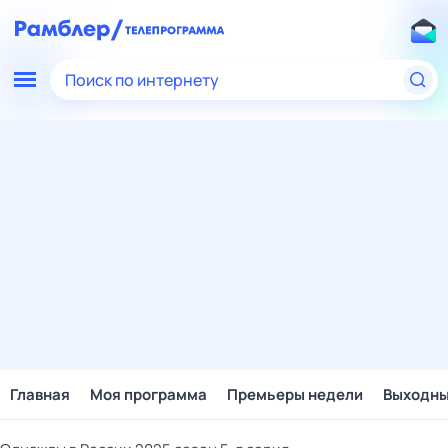
Поиск по интернету
Главная
Моя программа
Премьеры недели
Выходн