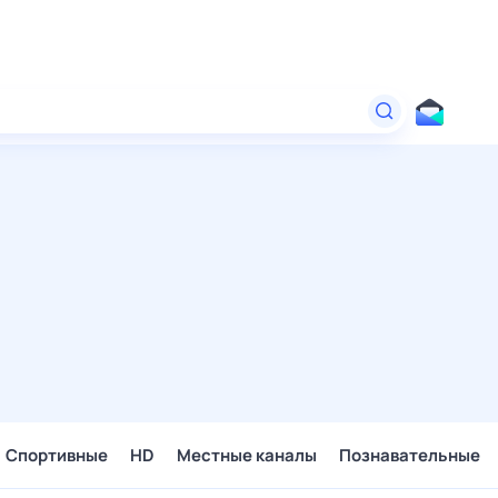
Спортивные
HD
Местные каналы
Познавательные