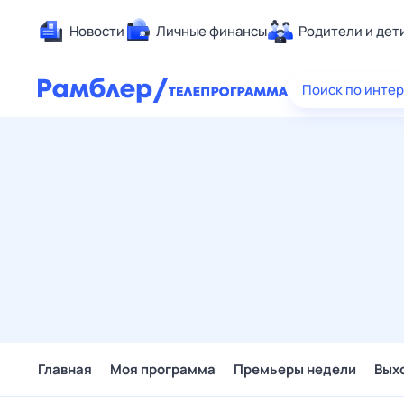
Новости
Личные финансы
Родители и дет
Здоровье
Поиск по инте
Развлечен
Дом и уют
Спорт
Карьера
Авто
Технологи
Жизненные
Сберегаем
Гороскопы
Главная
Моя программа
Премьеры недели
Вых