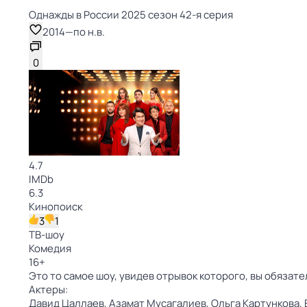
Однажды в России 2025 сезон 42-я серия
2014
—
по н.в.
0
4.7
IMDb
6.3
Кинопоиск
3
1
ТВ-шоу
Комедия
16
+
Это то самое шоу, увидев отрывок которого, вы обязате
Актеры:
Давид Цаллаев,
Азамат Мусагалиев,
Ольга Картункова,