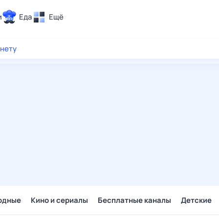
и
Еда
Ещё
Почта
рнету
ия и отдых
Поиск
Погода
ТВ-программа
и и тренды
 ситуации
 вместе
Помощь
одные
Кино и сериалы
Бесплатные каналы
Детские