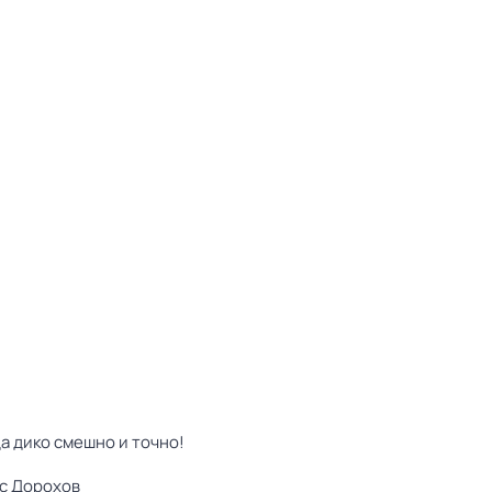
да дико смешно и точно!
с Дорохов