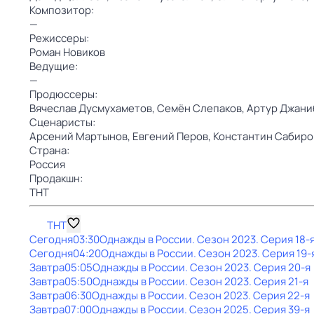
Композитор:
—
Режиссеры:
Роман Новиков
Ведущие:
—
Продюссеры:
Вячеслав Дусмухаметов,
Семён Слепаков,
Артур Джани
Сценаристы:
Арсений Мартынов,
Евгений Перов,
Константин Сабиро
Страна:
Россия
Продакшн:
ТНТ
ТНТ
Сегодня
03:30
Однажды в России
. Сезон 2023
. Серия 18-
Сегодня
04:20
Однажды в России
. Сезон 2023
. Серия 19-
Завтра
05:05
Однажды в России
. Сезон 2023
. Серия 20-я
Завтра
05:50
Однажды в России
. Сезон 2023
. Серия 21-я
Завтра
06:30
Однажды в России
. Сезон 2023
. Серия 22-я
Завтра
07:00
Однажды в России
. Сезон 2025
. Серия 39-я