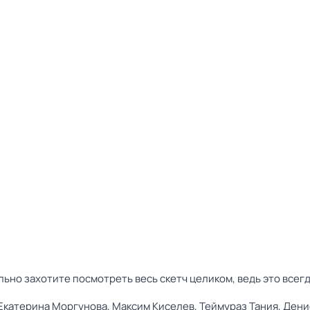
льно захотите посмотреть весь скетч целиком, ведь это всег
Екатерина Моргунова,
Максим Киселев,
Теймураз Тания,
Дени