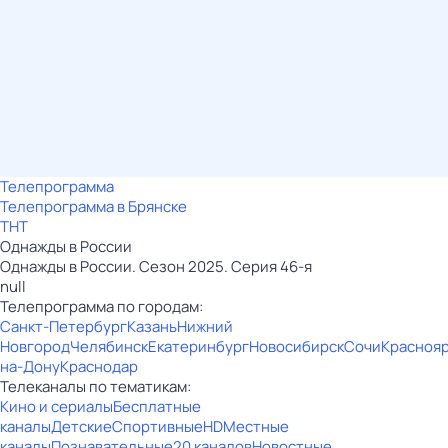
Телепрограмма
Телепрограмма в Брянске
ТНТ
Однажды в России
Однажды в России. Сезон 2025. Серия 46-я
null
Телепрограмма по городам:
Санкт-Петербург
Казань
Нижний
Новгород
Челябинск
Екатеринбург
Новосибирск
Сочи
Красноя
на-Дону
Краснодар
Телеканалы по тематикам:
Кино и сериалы
Бесплатные
каналы
Детские
Спортивные
HD
Местные
каналы
Познавательные
20 каналов
Новостные