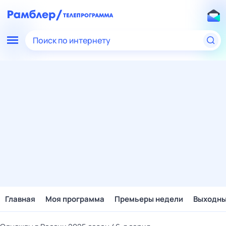
Поиск по интернету
Главная
Моя программа
Премьеры недели
Выходн