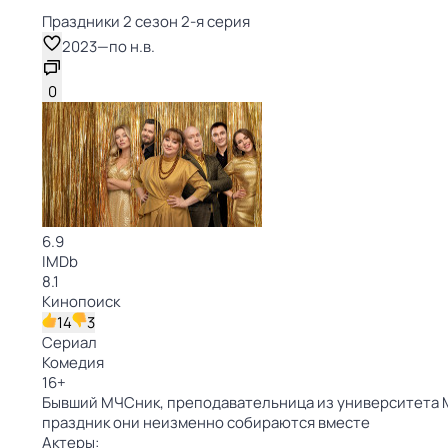
Праздники 2 сезон 2-я серия
2023
—
по н.в.
0
6.9
IMDb
8.1
Кинопоиск
14
3
Сериал
Комедия
16
+
Бывший МЧСник, преподавательница из университета МВ
праздник они неизменно собираются вместе
Актеры: