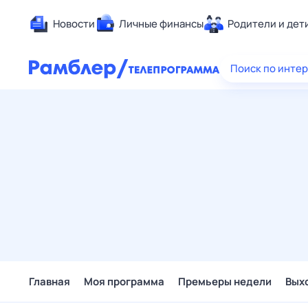
Новости
Личные финансы
Родители и дет
Здоровье
Поиск по инте
Развлечен
Дом и уют
Спорт
Карьера
Авто
Технологи
Жизненные
Сберегаем
Гороскопы
Главная
Моя программа
Премьеры недели
Вых