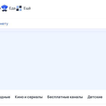
и
Еда
Ещё
Почта
рнету
ия и отдых
Поиск
Погода
ТВ-программа
и и тренды
 ситуации
 вместе
Помощь
одные
Кино и сериалы
Бесплатные каналы
Детские