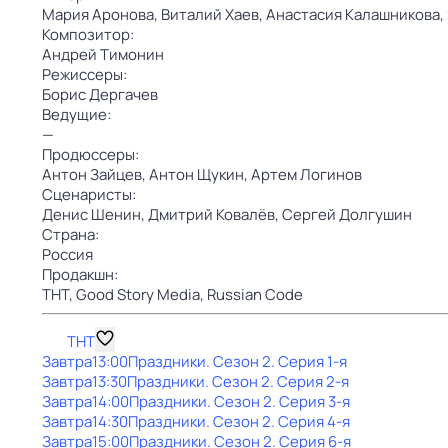
Мария Аронова,
Виталий Хаев,
Анастасия Калашникова,
Композитор:
Андрей Тимонин
Режиссеры:
Борис Дергачев
Ведущие:
—
Продюссеры:
Антон Зайцев,
Антон Щукин,
Артем Логинов
Сценаристы:
Денис Шенин,
Дмитрий Ковалёв,
Сергей Долгушин
Страна:
Россия
Продакшн:
ТНТ,
Good Story Media,
Russian Code
ТНТ
Завтра
13:00
Праздники
. Сезон 2
. Серия 1-я
Завтра
13:30
Праздники
. Сезон 2
. Серия 2-я
Завтра
14:00
Праздники
. Сезон 2
. Серия 3-я
Завтра
14:30
Праздники
. Сезон 2
. Серия 4-я
Завтра
15:00
Праздники
. Сезон 2
. Серия 6-я