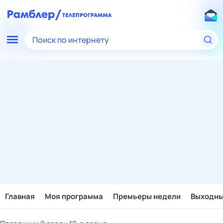
Поиск по интернету
Главная
Моя программа
Премьеры недели
Выходн