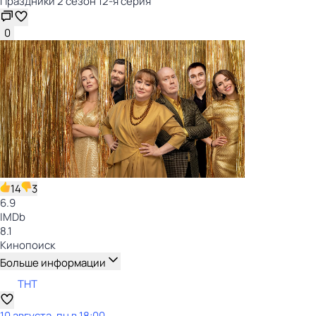
Праздники 2 сезон 12-я серия
0
14
3
6.9
IMDb
8.1
Кинопоиск
Больше информации
ТНТ
10 августа, пн в 18:00