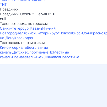
ТНТ
Праздники
Праздники. Сезон 2. Серия 12-я
null
Телепрограмма по городам:
Санкт-Петербург
Казань
Нижний
Новгород
Челябинск
Екатеринбург
Новосибирск
Сочи
Красноя
на-Дону
Краснодар
Телеканалы по тематикам:
Кино и сериалы
Бесплатные
каналы
Детские
Спортивные
HD
Местные
каналы
Познавательные
20 каналов
Новостные