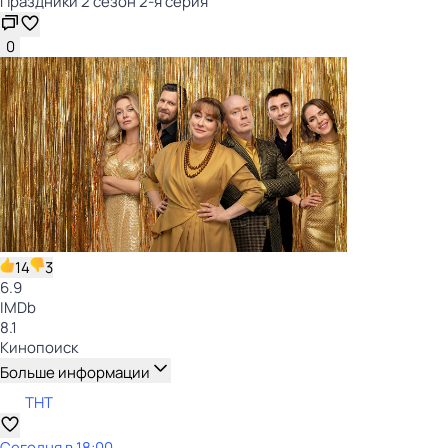
Праздники 2 сезон 2-я серия
0
14
3
6.9
IMDb
8.1
Кинопоиск
Больше информации
ТНТ
Сегодня в 18:00