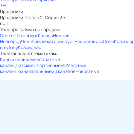
ТНТ
Праздники
Праздники. Сезон 2. Серия 2-я
null
Телепрограмма по городам:
Санкт-Петербург
Казань
Нижний
Новгород
Челябинск
Екатеринбург
Новосибирск
Сочи
Красноя
на-Дону
Краснодар
Телеканалы по тематикам:
Кино и сериалы
Бесплатные
каналы
Детские
Спортивные
HD
Местные
каналы
Познавательные
20 каналов
Новостные