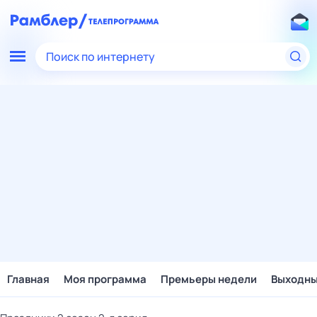
Поиск по интернету
Главная
Моя программа
Премьеры недели
Выходн