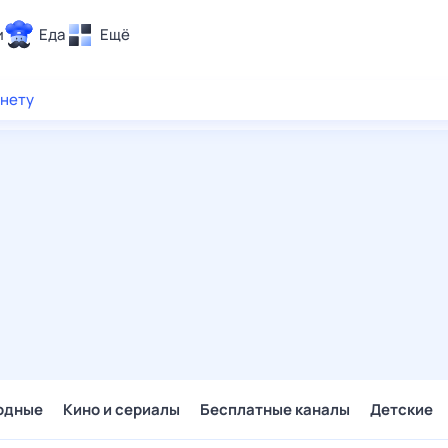
и
Еда
Ещё
Почта
рнету
ия и отдых
Поиск
Погода
ТВ-программа
и и тренды
 ситуации
 вместе
Помощь
одные
Кино и сериалы
Бесплатные каналы
Детские