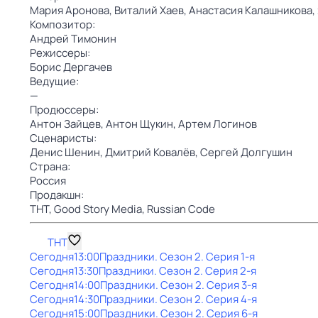
Мария Аронова,
Виталий Хаев,
Анастасия Калашникова,
Композитор:
Андрей Тимонин
Режиссеры:
Борис Дергачев
Ведущие:
—
Продюссеры:
Антон Зайцев,
Антон Щукин,
Артем Логинов
Сценаристы:
Денис Шенин,
Дмитрий Ковалёв,
Сергей Долгушин
Страна:
Россия
Продакшн:
ТНТ,
Good Story Media,
Russian Code
ТНТ
Сегодня
13:00
Праздники
. Сезон 2
. Серия 1-я
Сегодня
13:30
Праздники
. Сезон 2
. Серия 2-я
Сегодня
14:00
Праздники
. Сезон 2
. Серия 3-я
Сегодня
14:30
Праздники
. Сезон 2
. Серия 4-я
Сегодня
15:00
Праздники
. Сезон 2
. Серия 6-я