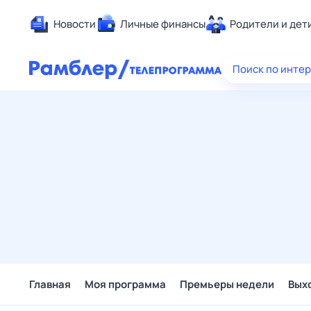
Новости
Личные финансы
Родители и дет
Здоровье
Поиск по инте
Развлечен
Дом и уют
Спорт
Карьера
Авто
Технологи
Жизненные
Сберегаем
Гороскопы
Главная
Моя программа
Премьеры недели
Вых