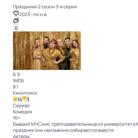
Праздники 2 сезон 3-я серия
2023
—
по н.в.
0
6.9
IMDb
8.1
Кинопоиск
14
3
Сериал
Комедия
16
+
Бывший МЧСник, преподавательница из университета МВ
праздник они неизменно собираются вместе
Актеры: