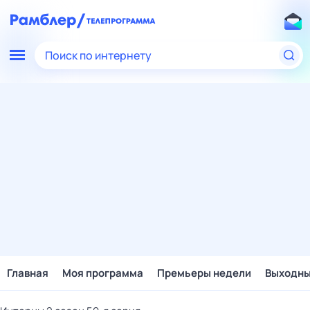
Поиск по интернету
Главная
Моя программа
Премьеры недели
Выходн