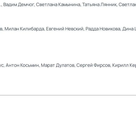
.,
Вадим Демчог,
Светлана Камынина,
Татьяна Лянник,
Светла
в,
Милан Килибарда,
Евгений Невский,
Радда Новикова,
Дина 
ус,
Антон Косьмин,
Марат Дулатов,
Сергей Фирсов,
Кирилл Ке