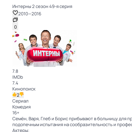
Интерны 2 сезон 49-я серия
2010
—
2016
0
7.8
IMDb
7.4
Кинопоиск
2
Сериал
Комедия
16
+
Семён, Варя, Глеб и Борис прибывают в больницу для 
подопечным испытания на сообразительность и профес
Актеры: