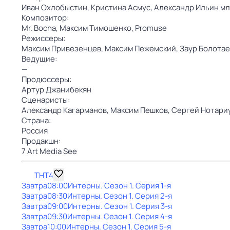
Иван Охлобыстин,
Кристина Асмус,
Александр Ильин мл
Композитор:
Mr. Bocha,
Максим Тимошенко,
Promuse
Режиссеры:
Максим Привезенцев,
Максим Пежемский,
Заур Болотае
Ведущие:
—
Продюссеры:
Артур Джанибекян
Сценаристы:
Александр Кагарманов,
Максим Пешков,
Сергей Нотари
Страна:
Россия
Продакшн:
7 Art Media See
ТНТ4
Завтра
08:00
Интерны
. Сезон 1
. Серия 1-я
Завтра
08:30
Интерны
. Сезон 1
. Серия 2-я
Завтра
09:00
Интерны
. Сезон 1
. Серия 3-я
Завтра
09:30
Интерны
. Сезон 1
. Серия 4-я
Завтра
10:00
Интерны
. Сезон 1
. Серия 5-я