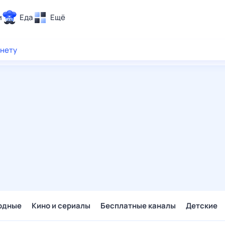
и
Еда
Ещё
Почта
рнету
ия и отдых
Поиск
Погода
ТВ-программа
и и тренды
 ситуации
 вместе
Помощь
одные
Кино и сериалы
Бесплатные каналы
Детские