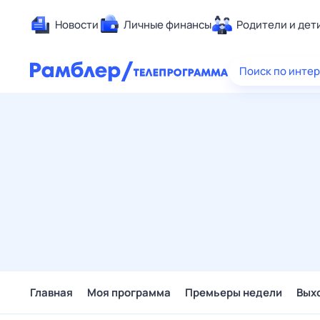
Новости
Личные финансы
Родители и дет
Здоровье
Поиск по инте
Развлечен
Дом и уют
Спорт
Карьера
Авто
Технологи
Жизненные
Сберегаем
Гороскопы
Главная
Моя программа
Премьеры недели
Вых