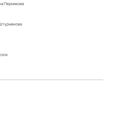
на Пермякова
Штурманова
рзок