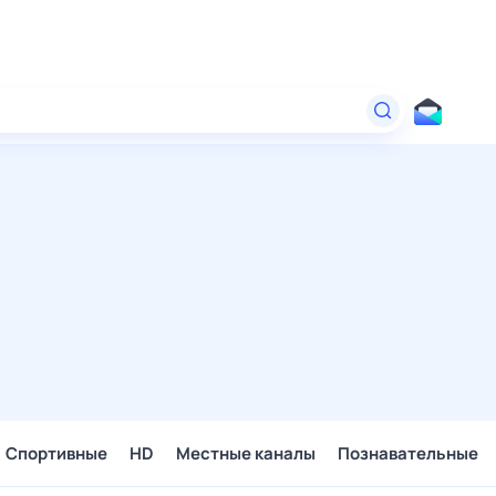
Спортивные
HD
Местные каналы
Познавательные