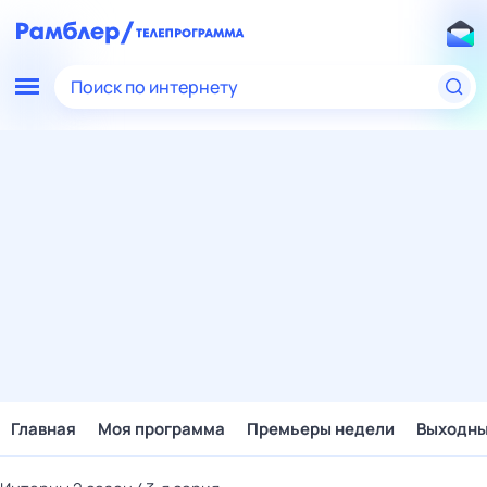
Поиск по интернету
Главная
Моя программа
Премьеры недели
Выходн