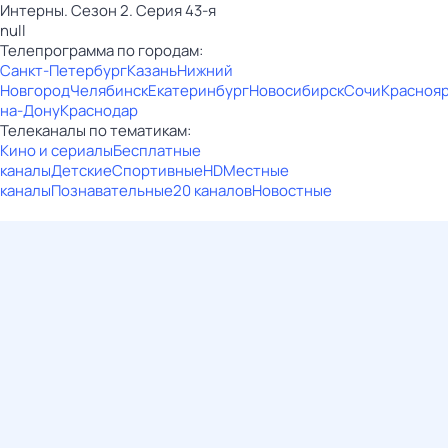
Интерны. Сезон 2. Серия 43-я
null
Телепрограмма по городам:
Санкт-Петербург
Казань
Нижний
Новгород
Челябинск
Екатеринбург
Новосибирск
Сочи
Красноя
на-Дону
Краснодар
Телеканалы по тематикам:
Кино и сериалы
Бесплатные
каналы
Детские
Спортивные
HD
Местные
каналы
Познавательные
20 каналов
Новостные