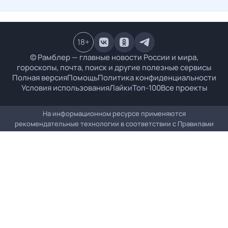
18
+
© Рамблер — главные новости России и мира,
гороскопы, почта, поиск и другие полезные сервисы
Полная версия
Помощь
Политика конфиденциальности
Условия использования
Лайки
Топ-100
Все проекты
На информационном ресурсе применяются
рекомендательные технологии в соответствии с
Правилами