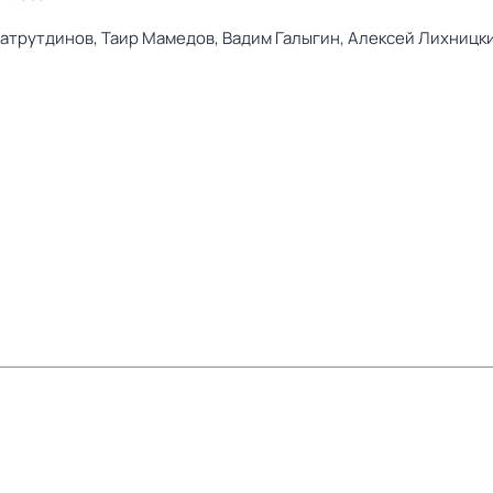
Батрутдинов,
Таир Мамедов,
Вадим Галыгин,
Алексей Лихницк