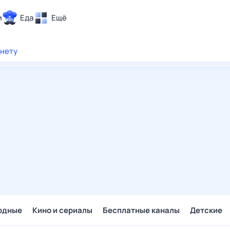
и
Еда
Ещё
Почта
рнету
ия и отдых
Поиск
Погода
ТВ-программа
и и тренды
 ситуации
 вместе
Помощь
одные
Кино и сериалы
Бесплатные каналы
Детские