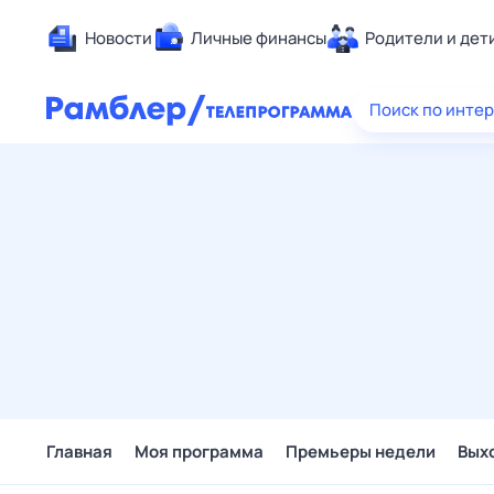
Новости
Личные финансы
Родители и дет
Здоровье
Поиск по инте
Развлечен
Дом и уют
Спорт
Карьера
Авто
Технологи
Жизненные
Сберегаем
Гороскопы
Главная
Моя программа
Премьеры недели
Вых