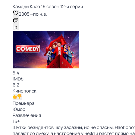
Камеди Клаб 15 сезон 12-я серия
2005
—
по н.в.
0
5.4
IMDb
6.2
Кинопоиск
Премьера
Юмор
Развлечения
16
+
Шутки резидентов шоу заразны, но не опасны. Наоборо
падают со смеху, а настроение у нефти растёт прямо на