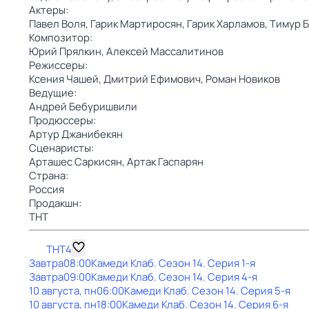
Актеры:
Павел Воля,
Гарик Мартиросян,
Гарик Харламов,
Тимур 
Композитор:
Юрий Прялкин,
Алексей Массалитинов
Режиссеры:
Ксения Чашей,
Дмитрий Ефимович,
Роман Новиков
Ведущие:
Андрей Бебуришвили
Продюссеры:
Артур Джанибекян
Сценаристы:
Арташес Саркисян,
Артак Гаспарян
Страна:
Россия
Продакшн:
ТНТ
ТНТ4
Завтра
08:00
Камеди Клаб
. Сезон 14
. Серия 1-я
Завтра
09:00
Камеди Клаб
. Сезон 14
. Серия 4-я
10 августа, пн
06:00
Камеди Клаб
. Сезон 14
. Серия 5-я
10 августа, пн
18:00
Камеди Клаб
. Сезон 14
. Серия 6-я