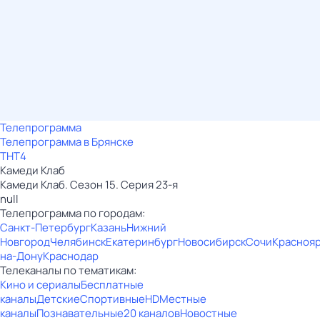
Телепрограмма
Телепрограмма в Брянске
ТНТ4
Камеди Клаб
Камеди Клаб. Сезон 15. Серия 23-я
null
Телепрограмма по городам:
Санкт-Петербург
Казань
Нижний
Новгород
Челябинск
Екатеринбург
Новосибирск
Сочи
Красноя
на-Дону
Краснодар
Телеканалы по тематикам:
Кино и сериалы
Бесплатные
каналы
Детские
Спортивные
HD
Местные
каналы
Познавательные
20 каналов
Новостные