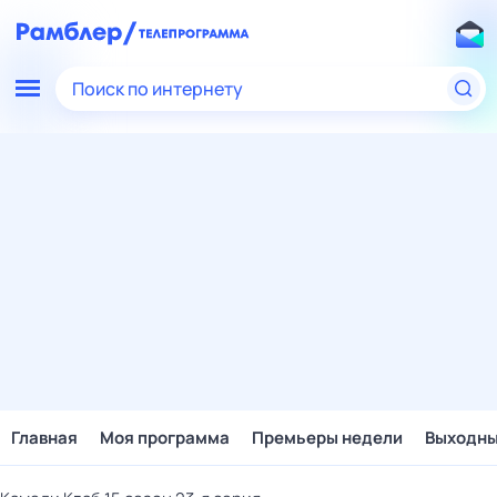
Поиск по интернету
Главная
Моя программа
Премьеры недели
Выходн