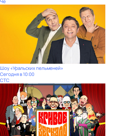
Че
Шоy «Уральских пeльменей»
Сегодня в 10:00
СТС