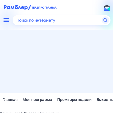
Поиск по интернету
Главная
Моя программа
Премьеры недели
Выходн