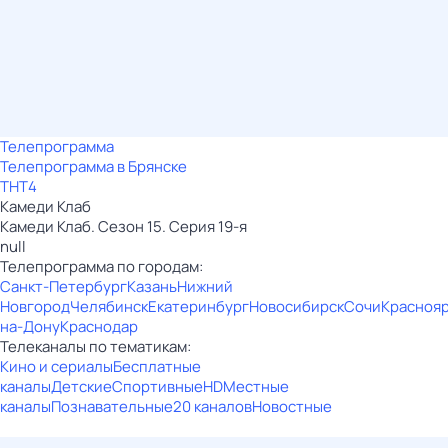
Телепрограмма
Телепрограмма в Брянске
ТНТ4
Камеди Клаб
Камеди Клаб. Сезон 15. Серия 19-я
null
Телепрограмма по городам:
Санкт-Петербург
Казань
Нижний
Новгород
Челябинск
Екатеринбург
Новосибирск
Сочи
Красноя
на-Дону
Краснодар
Телеканалы по тематикам:
Кино и сериалы
Бесплатные
каналы
Детские
Спортивные
HD
Местные
каналы
Познавательные
20 каналов
Новостные