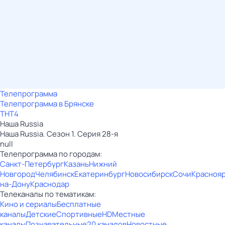
Телепрограмма
Телепрограмма в Брянске
ТНТ4
Наша Russia
Наша Russia. Сезон 1. Серия 28-я
null
Телепрограмма по городам:
Санкт-Петербург
Казань
Нижний
Новгород
Челябинск
Екатеринбург
Новосибирск
Сочи
Красноя
на-Дону
Краснодар
Телеканалы по тематикам:
Кино и сериалы
Бесплатные
каналы
Детские
Спортивные
HD
Местные
каналы
Познавательные
20 каналов
Новостные