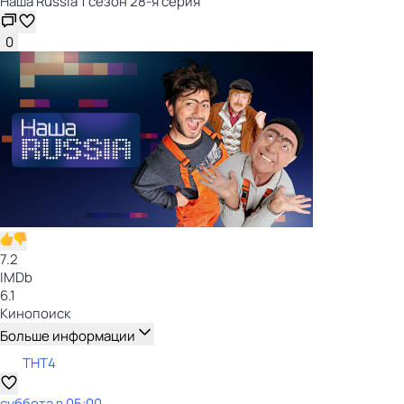
Наша Russia 1 сезон 28-я серия
0
7.2
IMDb
6.1
Кинопоиск
Больше информации
ТНТ4
суббота
в
05:00