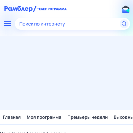
Поиск по интернету
Главная
Моя программа
Премьеры недели
Выходн