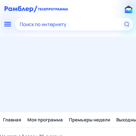
Поиск по интернету
Главная
Моя программа
Премьеры недели
Выходн