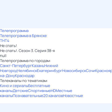
Телепрограмма
Телепрограмма в Брянске
ТНТ4
Не спать!
Не спать!. Сезон 3. Серия 38-я
null
Телепрограмма по городам:
Санкт-Петербург
Казань
Нижний
Новгород
Челябинск
Екатеринбург
Новосибирск
Сочи
Красноя
на-Дону
Краснодар
Телеканалы по тематикам:
Кино и сериалы
Бесплатные
каналы
Детские
Спортивные
HD
Местные
каналы
Познавательные
20 каналов
Новостные