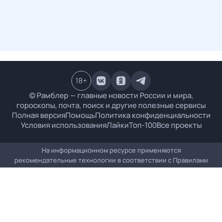
18
+
© Рамблер — главные новости России и мира,
гороскопы, почта, поиск и другие полезные сервисы
Полная версия
Помощь
Политика конфиденциальности
Условия использования
Лайки
Топ-100
Все проекты
На информационном ресурсе применяются
рекомендательные технологии в соответствии с
Правилами