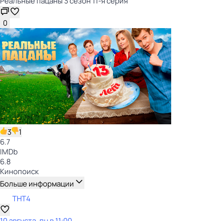
Реальные пацаны 3 сезон 11-я серия
0
3
1
6.7
IMDb
6.8
Кинопоиск
Больше информации
ТНТ4
10 августа, пн в 11:00