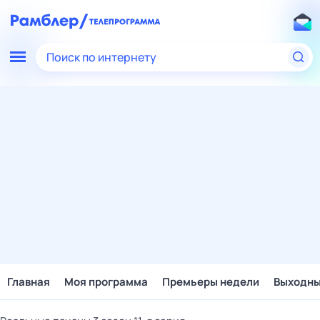
Поиск по интернету
Главная
Моя программа
Премьеры недели
Выходн