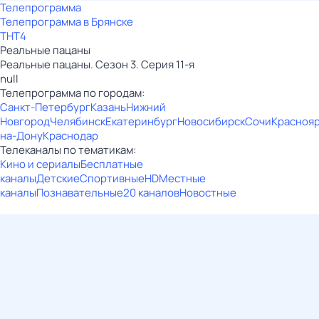
Телепрограмма
Телепрограмма в Брянске
ТНТ4
Реальные пацаны
Реальные пацаны. Сезон 3. Серия 11-я
null
Телепрограмма по городам:
Санкт-Петербург
Казань
Нижний
Новгород
Челябинск
Екатеринбург
Новосибирск
Сочи
Красноя
на-Дону
Краснодар
Телеканалы по тематикам:
Кино и сериалы
Бесплатные
каналы
Детские
Спортивные
HD
Местные
каналы
Познавательные
20 каналов
Новостные