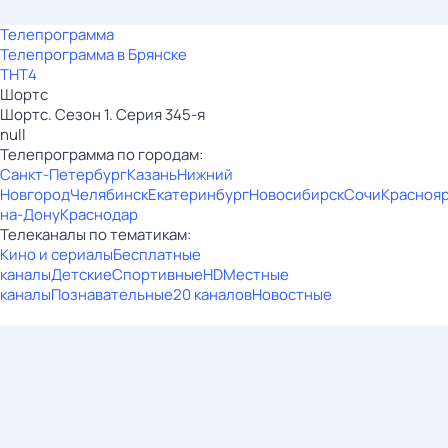
Телепрограмма
Телепрограмма в Брянске
ТНТ4
Шортс
Шортс. Сезон 1. Серия 345-я
null
Телепрограмма по городам:
Санкт-Петербург
Казань
Нижний
Новгород
Челябинск
Екатеринбург
Новосибирск
Сочи
Красноя
на-Дону
Краснодар
Телеканалы по тематикам:
Кино и сериалы
Бесплатные
каналы
Детские
Спортивные
HD
Местные
каналы
Познавательные
20 каналов
Новостные