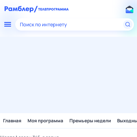
Поиск по интернету
Главная
Моя программа
Премьеры недели
Выходн