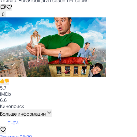
Универ. Новая общага 1 сезон 11-я серия
0
5.7
IMDb
6.6
Кинопоиск
Больше информации
ТНТ4
Завтра в 08:00