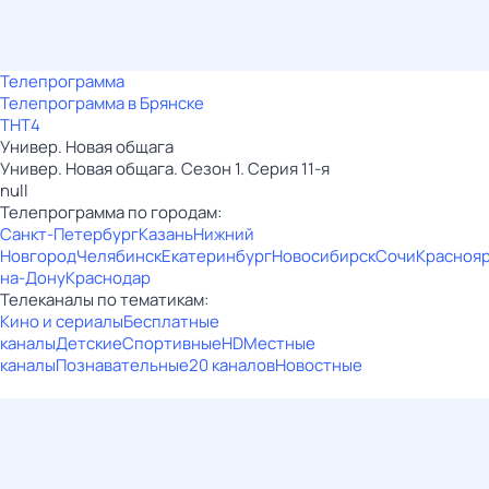
Телепрограмма
Телепрограмма в Брянске
ТНТ4
Универ. Новая общага
Универ. Новая общага. Сезон 1. Серия 11-я
null
Телепрограмма по городам:
Санкт-Петербург
Казань
Нижний
Новгород
Челябинск
Екатеринбург
Новосибирск
Сочи
Красноя
на-Дону
Краснодар
Телеканалы по тематикам:
Кино и сериалы
Бесплатные
каналы
Детские
Спортивные
HD
Местные
каналы
Познавательные
20 каналов
Новостные