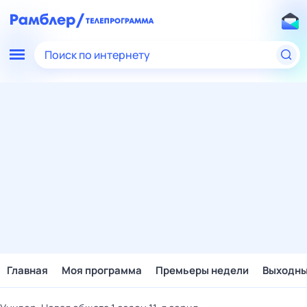
Поиск по интернету
Главная
Моя программа
Премьеры недели
Выходн