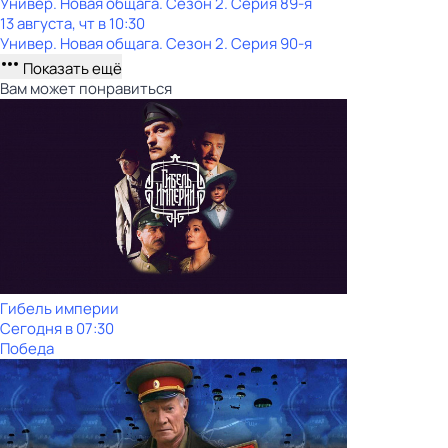
Универ. Новая общага
. Сезон 2
. Серия 89-я
13 августа, чт в 10:30
Универ. Новая общага
. Сезон 2
. Серия 90-я
Показать ещё
Вам может понравиться
Гибель империи
Сегодня в 07:30
Победа