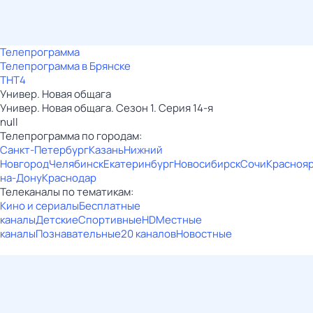
Телепрограмма
Телепрограмма в Брянске
ТНТ4
Универ. Новая общага
Универ. Новая общага. Сезон 1. Серия 14-я
null
Телепрограмма по городам:
Санкт-Петербург
Казань
Нижний
Новгород
Челябинск
Екатеринбург
Новосибирск
Сочи
Красноя
на-Дону
Краснодар
Телеканалы по тематикам:
Кино и сериалы
Бесплатные
каналы
Детские
Спортивные
HD
Местные
каналы
Познавательные
20 каналов
Новостные