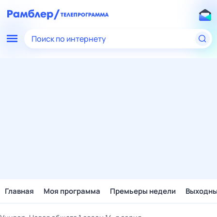
Поиск по интернету
Главная
Моя программа
Премьеры недели
Выходн