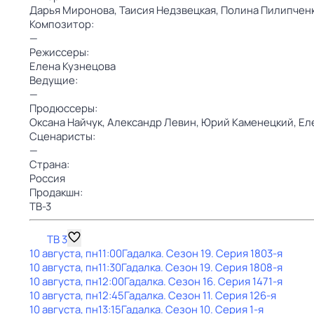
Дарья Миронова,
Таисия Недзвецкая,
Полина Пилипчен
Композитор:
—
Режиссеры:
Елена Кузнецова
Ведущие:
—
Продюссеры:
Оксана Найчук,
Александр Левин,
Юрий Каменецкий,
Ел
Сценаристы:
—
Страна:
Россия
Продакшн:
ТВ-3
ТВ 3
10 августа, пн
11:00
Гадaлкa
. Сезон 19
. Серия 1803-я
10 августа, пн
11:30
Гадaлкa
. Сезон 19
. Серия 1808-я
10 августа, пн
12:00
Гадaлкa
. Сезон 16
. Серия 1471-я
10 августа, пн
12:45
Гадaлкa
. Сезон 11
. Серия 126-я
10 августа, пн
13:15
Гадaлкa
. Сезон 10
. Серия 1-я