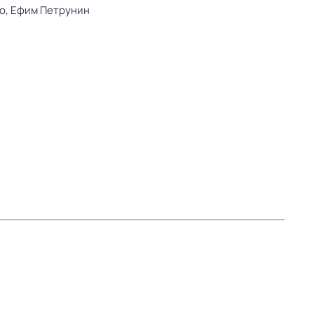
о,
Ефим Петрунин