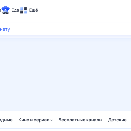
и
Еда
Ещё
Почта
рнету
ия и отдых
Поиск
Погода
ТВ-программа
и и тренды
 ситуации
 вместе
Помощь
одные
Кино и сериалы
Бесплатные каналы
Детские