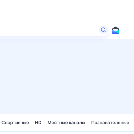
Спортивные
HD
Местные каналы
Познавательные