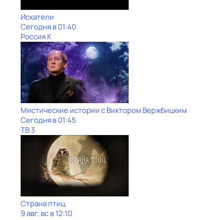
Искатели
Сегодня в 01:40
Россия К
Мистические истории с Виктoром Bержбицким
Сегодня в 01:45
ТВ 3
Страна птиц
9 авг, вс в 12:10