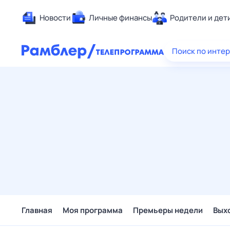
Новости
Личные финансы
Родители и дет
Здоровье
Поиск по инте
Развлечен
Дом и уют
Спорт
Карьера
Авто
Технологи
Жизненные
Сберегаем
Гороскопы
Главная
Моя программа
Премьеры недели
Вых