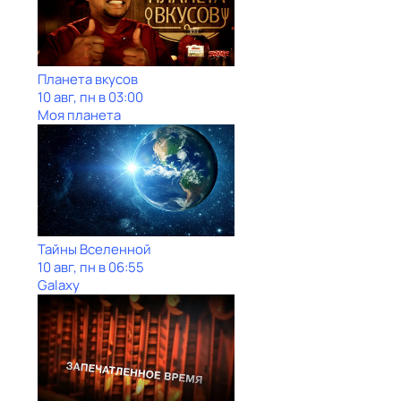
Планета вкусов
10 авг, пн в 03:00
Моя планета
Тайны Вселенной
10 авг, пн в 06:55
Galaxy