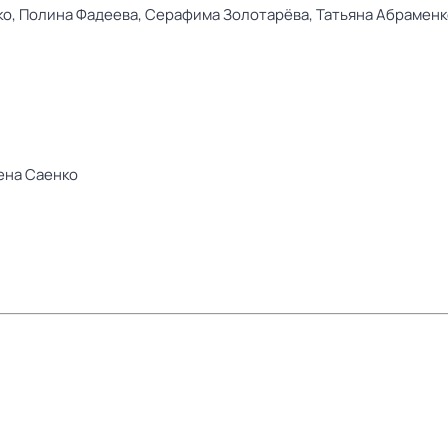
ко,
Полина Фадеева,
Серафима Золотарёва,
Татьяна Абраменк
ена Саенко