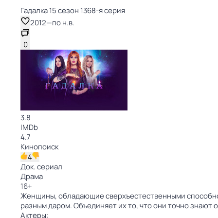
Гадaлкa 15 сезон 1368-я серия
2012
—
по н.в.
0
3.8
IMDb
4.7
Кинопоиск
4
Док. сериал
Драма
16
+
Женщины, обладающие сверхъестественными способнос
разным даром. Объединяет их то, что они точно знают 
Актеры: