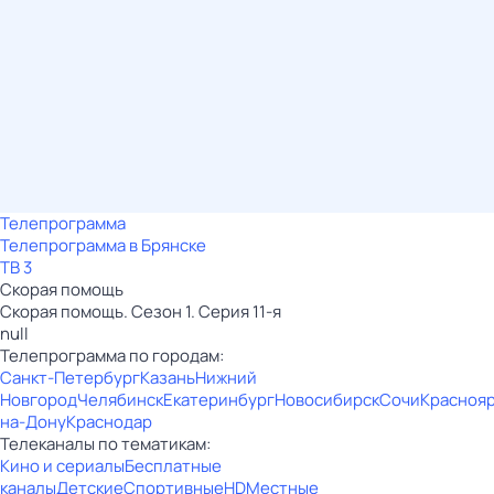
Телепрограмма
Телепрограмма в Брянске
ТВ 3
Скорая помощь
Скорая помощь. Сезон 1. Серия 11-я
null
Телепрограмма по городам:
Санкт-Петербург
Казань
Нижний
Новгород
Челябинск
Екатеринбург
Новосибирск
Сочи
Красноя
на-Дону
Краснодар
Телеканалы по тематикам:
Кино и сериалы
Бесплатные
каналы
Детские
Спортивные
HD
Местные