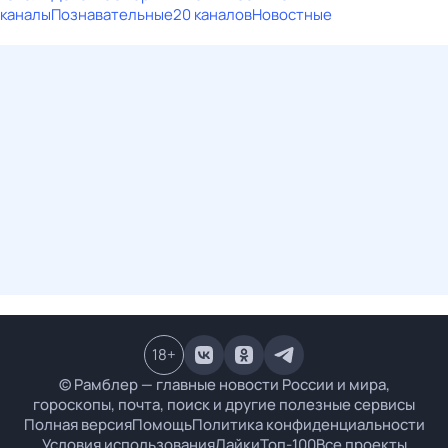
каналы
Познавательные
20 каналов
Новостные
18
+
© Рамблер — главные новости России и мира,
гороскопы, почта, поиск и другие полезные сервисы
Полная версия
Помощь
Политика конфиденциальности
Условия использования
Лайки
Топ-100
Все проекты