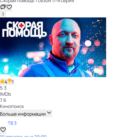
Скорая помощь 1 сезон 11-я серия
1
4
1
5.3
IMDb
7.6
Кинопоиск
Больше информации
ТВ 3
10 августа, пн в 20:00