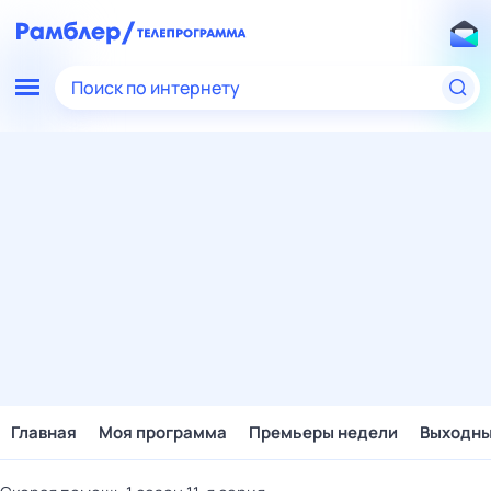
Поиск по интернету
Главная
Моя программа
Премьеры недели
Выходн