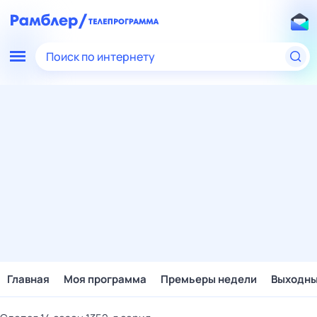
Поиск по интернету
Главная
Моя программа
Премьеры недели
Выходн