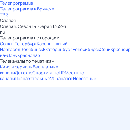
Телепрограмма
Телепрограмма в Брянске
ТВ 3
Слепая
Слепая. Сезон 14. Серия 1352-я
null
Телепрограмма по городам:
Санкт-Петербург
Казань
Нижний
Новгород
Челябинск
Екатеринбург
Новосибирск
Сочи
Красноя
на-Дону
Краснодар
Телеканалы по тематикам:
Кино и сериалы
Бесплатные
каналы
Детские
Спортивные
HD
Местные
каналы
Познавательные
20 каналов
Новостные