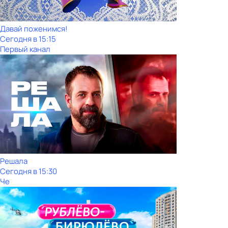
Давай поженимся!
Сегодня в 15:15
Первый канал
Решала
Сегодня в 15:30
Че