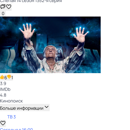
Слепая 14 сезон 1352-я серия
0
6
1
3.9
IMDb
4.8
Кинопоиск
Больше информации
ТВ 3
Сегодня в 16:00