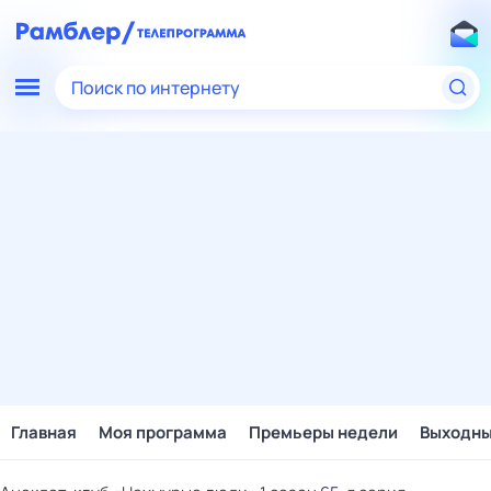
Поиск по интернету
Главная
Моя программа
Премьеры недели
Выходн