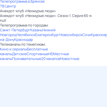
Телепрограмма в Брянске
ТВ Центр
Анекдот-клуб «Нехмурые люди»
Анекдот-клуб «Нехмурые люди». Сезон 1. Серия 65-я
null
Телепрограмма по городам:
Санкт-Петербург
Казань
Нижний
Новгород
Челябинск
Екатеринбург
Новосибирск
Сочи
Красноя
на-Дону
Краснодар
Телеканалы по тематикам:
Кино и сериалы
Бесплатные
каналы
Детские
Спортивные
HD
Местные
каналы
Познавательные
20 каналов
Новостные