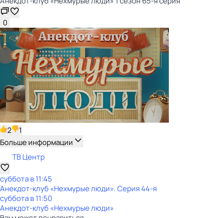
Анекдот-клуб «Нехмурые люди» 1 сезон 65-я серия
0
2
1
Больше информации
ТВ Центр
суббота
в
11:45
Анекдот-клуб «Нехмурые люди»
. Серия 44-я
суббота
в
11:50
Анекдот-клуб «Нехмурые люди»
Вам может понравиться