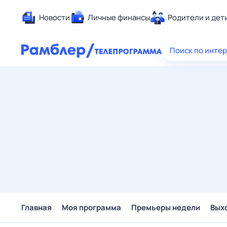
Новости
Личные финансы
Родители и дет
Здоровье
Поиск по инте
Развлечен
Дом и уют
Спорт
Карьера
Авто
Технологи
Жизненные
Сберегаем
Гороскопы
Главная
Моя программа
Премьеры недели
Вых