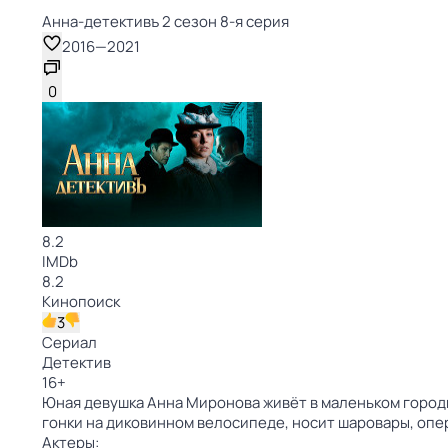
Анна-детективъ 2 сезон 8-я серия
2016
—
2021
0
8.2
IMDb
8.2
Кинопоиск
3
Сериал
Детектив
16
+
Юная девушка Анна Миронова живёт в маленьком город
гонки на диковинном велосипеде, носит шаровары, опер
Актеры: