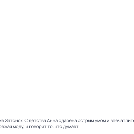
ке Затонск. С детства Анна одарена острым умом и впечатл
ежая моду, и говорит то, что думает