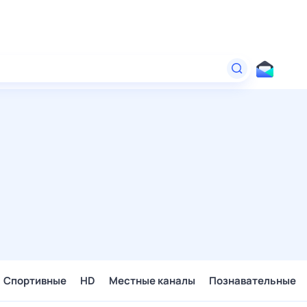
Спортивные
HD
Местные каналы
Познавательные