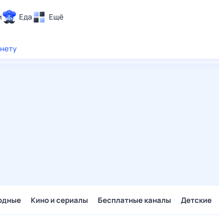
и
Еда
Ещё
Почта
рнету
ия и отдых
Поиск
Погода
ТВ-программа
и и тренды
 ситуации
 вместе
Помощь
одные
Кино и сериалы
Бесплатные каналы
Детские