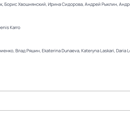
к,
Борис Хвошнянский,
Ирина Сидорова,
Андрей Рыклин,
Андр
enis Karro
риенко,
Влад Ряшин,
Ekaterina Dunaeva,
Kateryna Laskari,
Daria 