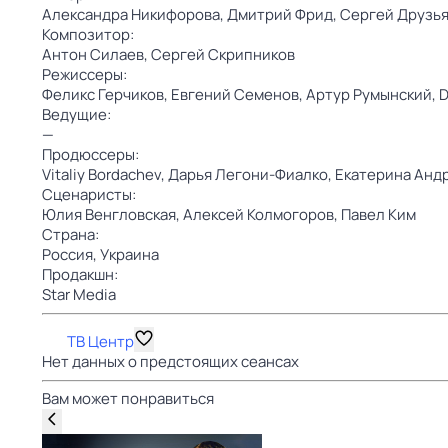
Александра Никифорова,
Дмитрий Фрид,
Сергей Друзья
Композитор:
Антон Силаев,
Сергей Скрипников
Режиссеры:
Феликс Герчиков,
Евгений Семенов,
Артур Румынский,
D
Ведущие:
—
Продюссеры:
Vitaliy Bordachev,
Дарья Легони-Фиалко,
Екатерина Анд
Сценаристы:
Юлия Венгловская,
Алексей Колмогоров,
Павел Ким
Страна:
Россия,
Украина
Продакшн:
Star Media
ТВ Центр
Нет данных о предстоящих сеансах
Вам может понравиться