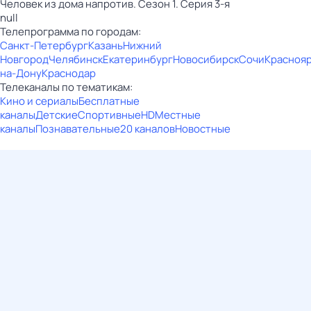
Человек из дома напротив. Сезон 1. Серия 3-я
null
Телепрограмма по городам:
Санкт-Петербург
Казань
Нижний
Новгород
Челябинск
Екатеринбург
Новосибирск
Сочи
Красноя
на-Дону
Краснодар
Телеканалы по тематикам:
Кино и сериалы
Бесплатные
каналы
Детские
Спортивные
HD
Местные
каналы
Познавательные
20 каналов
Новостные