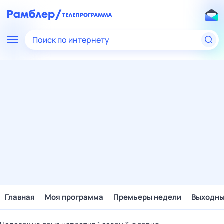
Поиск по интернету
Главная
Моя программа
Премьеры недели
Выходн