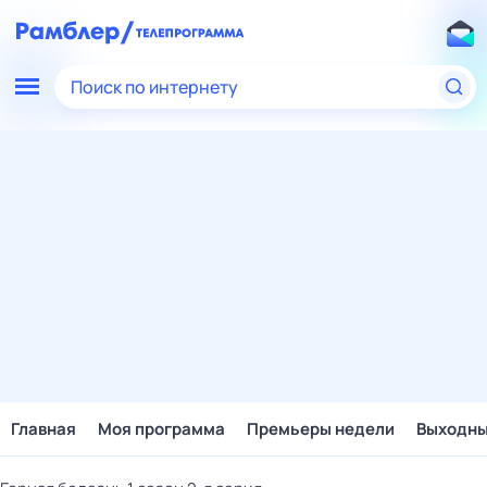
Поиск по интернету
Главная
Моя программа
Премьеры недели
Выходн