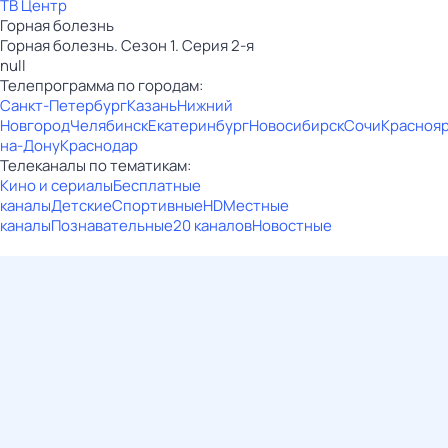
ТВ Центр
Горная болезнь
Горная болезнь. Сезон 1. Серия 2-я
null
Телепрограмма по городам:
Санкт-Петербург
Казань
Нижний
Новгород
Челябинск
Екатеринбург
Новосибирск
Сочи
Красноя
на-Дону
Краснодар
Телеканалы по тематикам:
Кино и сериалы
Бесплатные
каналы
Детские
Спортивные
HD
Местные
каналы
Познавательные
20 каналов
Новостные