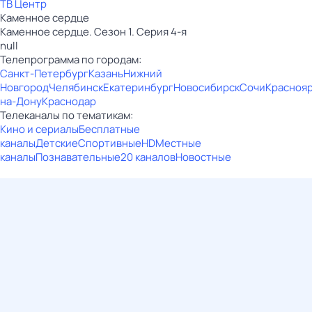
ТВ Центр
Каменное сердце
Каменное сердце. Сезон 1. Серия 4-я
null
Телепрограмма по городам:
Санкт-Петербург
Казань
Нижний
Новгород
Челябинск
Екатеринбург
Новосибирск
Сочи
Красноя
на-Дону
Краснодар
Телеканалы по тематикам:
Кино и сериалы
Бесплатные
каналы
Детские
Спортивные
HD
Местные
каналы
Познавательные
20 каналов
Новостные