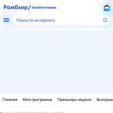
Поиск по интернету
Главная
Моя программа
Премьеры недели
Выходн