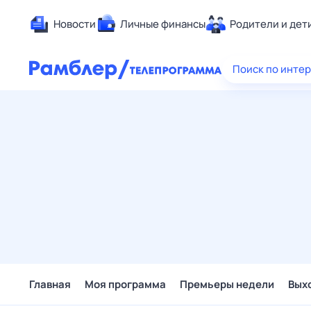
Новости
Личные финансы
Родители и дет
Здоровье
Поиск по инте
Развлечен
Дом и уют
Спорт
Карьера
Авто
Технологи
Жизненные
Сберегаем
Гороскопы
Главная
Моя программа
Премьеры недели
Вых