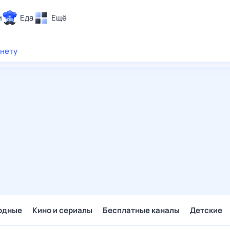
и
Еда
Ещё
Почта
рнету
ия и отдых
Поиск
Погода
ТВ-программа
и и тренды
 ситуации
 вместе
Помощь
одные
Кино и сериалы
Бесплатные каналы
Детские