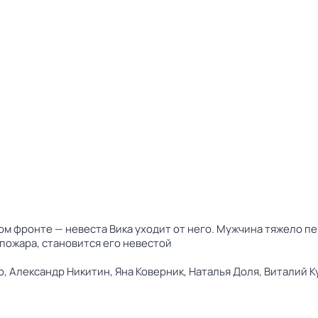
м фронте — невеста Вика уходит от него. Мужчина тяжело пе
пожара, становится его невестой
о,
Александр Никитин,
Яна Коверник,
Наталья Доля,
Виталий К