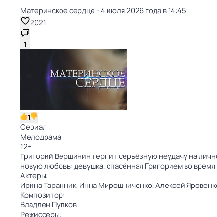
Материнское сердце - 4 июля 2026 года в 14:45
2021
1
1
Сериал
Мелодрама
12
+
Григорий Вершинин терпит серьёзную неудачу на лично
новую любовь: девушка, спасённая Григорием во время 
Актеры:
Ирина Таранник,
Инна Мирошниченко,
Алексей Яровенк
Композитор:
Владлен Пупков
Режиссеры: