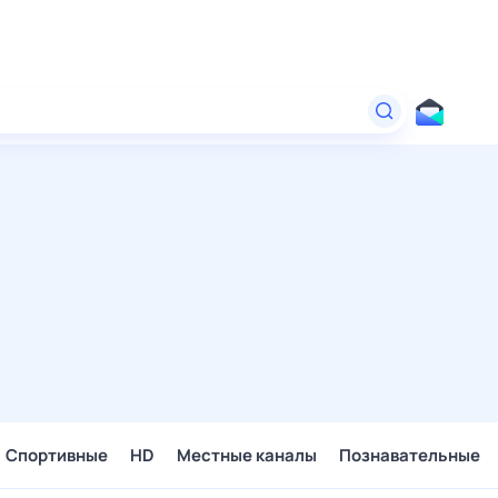
Спортивные
HD
Местные каналы
Познавательные