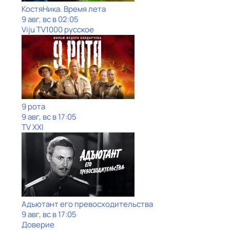
КостяНика. Время лета
9 авг, вс в 02:05
Viju TV1000 русское
9 рота
9 авг, вс в 17:05
TV XXI
Адъютант его превосходительства
9 авг, вс в 17:05
Доверие