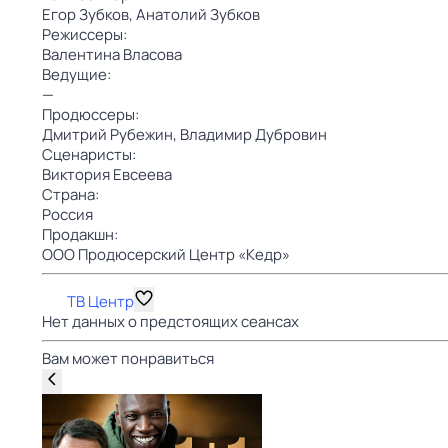
Егор Зубков,
Анатолий Зубков
Режиссеры:
Валентина Власова
Ведущие:
—
Продюссеры:
Дмитрий Рубежин,
Владимир Дубровин
Сценаристы:
Виктория Евсеева
Страна:
Россия
Продакшн:
ООО Продюсерский Центр «Кедр»
ТВ Центр
Нет данных о предстоящих сеансах
Вам может понравиться