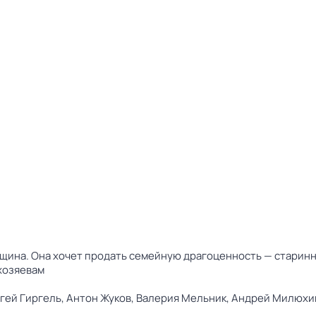
ина. Она хочет продать семейную драгоценность — старинну
хозяевам
гей Гиргель,
Антон Жуков,
Валерия Мельник,
Андрей Милюхи