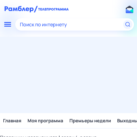
Поиск по интернету
Главная
Моя программа
Премьеры недели
Выходн