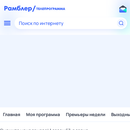
Поиск по интернету
Главная
Моя программа
Премьеры недели
Выходн