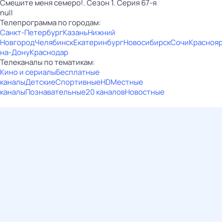
Смешите меня семеро!. Сезон 1. Серия 67-я
null
Телепрограмма по городам:
Санкт-Петербург
Казань
Нижний
Новгород
Челябинск
Екатеринбург
Новосибирск
Сочи
Красноя
на-Дону
Краснодар
Телеканалы по тематикам:
Кино и сериалы
Бесплатные
каналы
Детские
Спортивные
HD
Местные
каналы
Познавательные
20 каналов
Новостные